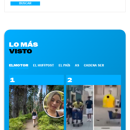
BUSCAR
LO MÁS
VISTO
ELMOTOR
EL HUFFPOST
EL PAÍS
AS
CADENA SER
1
2