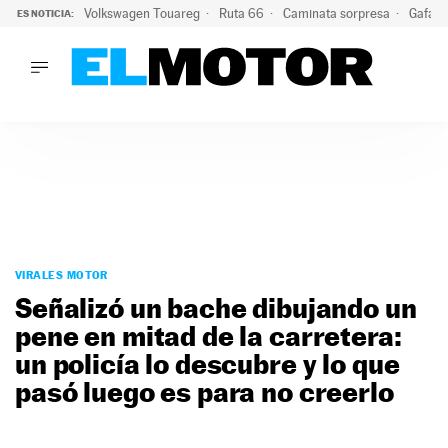
Volkswagen Touareg
Ruta 66
Caminata sorpresa
Gafas 
ES NOTICIA:
LO ÚLTIMO
Ni se te ocurra usar las gafas del eclipse al volante: el moti
LO ÚLTIMO
Ni se te ocurra usar las gafas del eclipse al volante: el motiv
ACTUALIDAD
ELÉCTRICOS
CONDUCIR
PRUEBAS
Saltar
VIRALES
al
VIRALES MOTOR
PODCAST
contenido
Señalizó un bache dibujando un
MOTOS
pene en mitad de la carretera:
TECNOLOGÍA
un policía lo descubre y lo que
SUPERCOCHES
MOTORTV
pasó luego es para no creerlo
PREMIOS
SERVICIOS