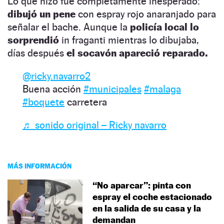
Lo que hizo fue completamente inesperado:
dibujó un
pene
con espray rojo anaranjado para
señalar el bache. Aunque la
policía local lo
sorprendió
in fraganti mientras lo dibujaba,
días después
el socavón apareció reparado.
@ricky.navarro2
Buena acción
#municipales
#malaga
#boquete
carretera
♬ sonido original – Ricky navarro
MÁS INFORMACIÓN
“No aparcar”: pinta con
espray el coche estacionado
en la salida de su casa y la
demandan