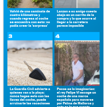
Volvió de una caminata de
Lanzan a su amigo cuesta
cuatro kilómetros y
abajo en un carrito de la
cuando regresa al coche
compra y lo que ocurre al
se encuentra con esto: no
llegar a la carretera
podía creer la 'sorpresa'
parece imposible
3
4
La Guardia Civil advierte a
Pocos se lo imaginarían:
quienes van a la playa:
el rey Felipe VI escoge un
nunca hagas esto con las
coche de una marca
llaves del coche, puede
española para moverse
arruinarte las vacaciones
por Palma de Mallorca y
esto es lo que cuesta