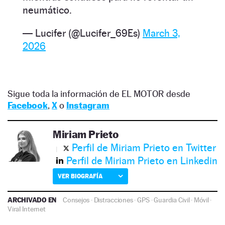
neumático.
— Lucifer (@Lucifer_69Es)
March 3,
2026
Sigue toda la información de EL MOTOR desde
Facebook
,
X
o
Instagram
Miriam Prieto
Perfil de Miriam Prieto en Twitter
Perfil de Miriam Prieto en Linkedin
VER BIOGRAFÍA
ARCHIVADO EN
Consejos
·
Distracciones
·
GPS
·
Guardia Civil
·
Móvil
·
Viral Internet