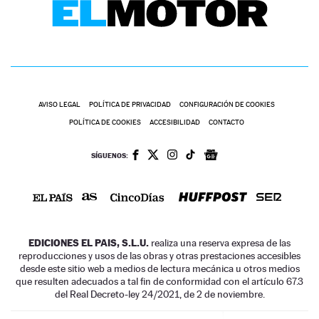
AVISO LEGAL
POLÍTICA DE PRIVACIDAD
CONFIGURACIÓN DE COOKIES
POLÍTICA DE COOKIES
ACCESIBILIDAD
CONTACTO
SÍGUENOS:
EDICIONES EL PAIS, S.L.U.
realiza una reserva expresa de las
reproducciones y usos de las obras y otras prestaciones accesibles
desde este sitio web a medios de lectura mecánica u otros medios
que resulten adecuados a tal fin de conformidad con el artículo 67.3
del Real Decreto-ley 24/2021, de 2 de noviembre.