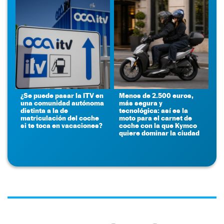
¿Se puede pasar la ITV en
Menos de 2.500 euros,
una comunidad autónoma
más segura y
distinta a la de
tecnológica: así es la
matriculación del coche
moto para el carnet de
si te toca en vacaciones?
coche con la que Kymco
quiere dominar la ciudad