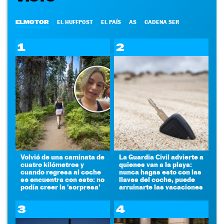
ELMOTOR
EL HUFFPOST
EL PAÍS
AS
CADENA SER
1
2
Volvió de una caminata de
La Guardia Civil advierte a
cuatro kilómetros y
quienes van a la playa:
cuando regresa al coche
nunca hagas esto con las
se encuentra con esto: no
llaves del coche, puede
podía creer la 'sorpresa'
arruinarte las vacaciones
3
4