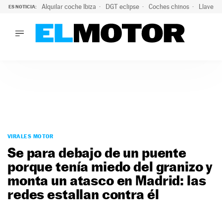
Alquilar coche Ibiza
DGT eclipse
Coches chinos
Llaves 
ES NOTICIA:
LO ÚLTIMO
El probable colapso tras el eclipse: la DGT prevé un millón 
LO ÚLTIMO
El probable colapso tras el eclipse: la DGT prevé un millón 
ACTUALIDAD
ELÉCTRICOS
CONDUCIR
PRUEBAS
Saltar
VIRALES
al
VIRALES MOTOR
PODCAST
contenido
Se para debajo de un puente
MOTOS
porque tenía miedo del granizo y
TECNOLOGÍA
monta un atasco en Madrid: las
SUPERCOCHES
MOTORTV
redes estallan contra él
PREMIOS
SERVICIOS