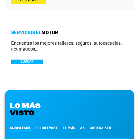
SERVICIOS EL
MOTOR
Encuentra los mejores talleres, seguros, autoescuelas,
neumáticos…
BUSCAR
LO MÁS
VISTO
ELMOTOR
EL HUFFPOST
EL PAÍS
AS
CADENA SER