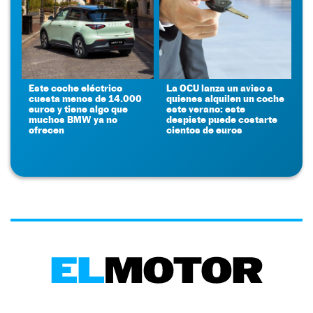
Este coche eléctrico
La OCU lanza un aviso a
cuesta menos de 14.000
quienes alquilen un coche
euros y tiene algo que
este verano: este
muchos BMW ya no
despiste puede costarte
ofrecen
cientos de euros