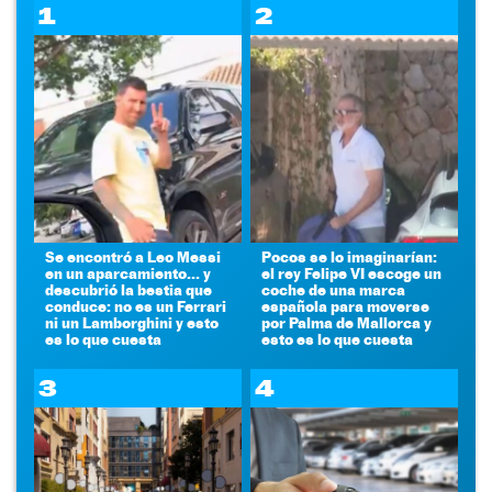
1
2
Se encontró a Leo Messi
Pocos se lo imaginarían:
en un aparcamiento... y
el rey Felipe VI escoge un
descubrió la bestia que
coche de una marca
conduce: no es un Ferrari
española para moverse
ni un Lamborghini y esto
por Palma de Mallorca y
es lo que cuesta
esto es lo que cuesta
3
4