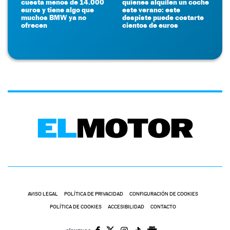
cuesta menos de 14.000
quienes alquilen un coche
euros y tiene algo que
este verano: este
muchos BMW ya no
despiste puede costarte
ofrecen
cientos de euros
AVISO LEGAL
POLÍTICA DE PRIVACIDAD
CONFIGURACIÓN DE COOKIES
POLÍTICA DE COOKIES
ACCESIBILIDAD
CONTACTO