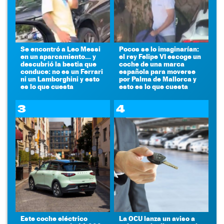
Se encontró a Leo Messi
Pocos se lo imaginarían:
en un aparcamiento... y
el rey Felipe VI escoge un
descubrió la bestia que
coche de una marca
conduce: no es un Ferrari
española para moverse
ni un Lamborghini y esto
por Palma de Mallorca y
es lo que cuesta
esto es lo que cuesta
3
4
Este coche eléctrico
La OCU lanza un aviso a