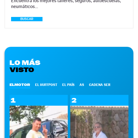
Encuentra los mejores talleres, seguros, autoescuelas,
neumáticos…
BUSCAR
LO MÁS
VISTO
ELMOTOR
EL HUFFPOST
EL PAÍS
AS
CADENA SER
1
2