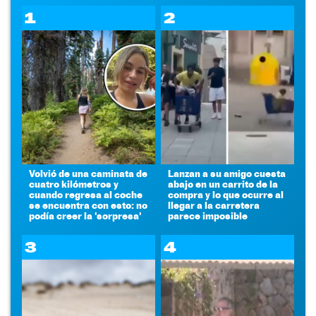
1
2
Volvió de una caminata de
Lanzan a su amigo cuesta
cuatro kilómetros y
abajo en un carrito de la
cuando regresa al coche
compra y lo que ocurre al
se encuentra con esto: no
llegar a la carretera
podía creer la 'sorpresa'
parece imposible
3
4