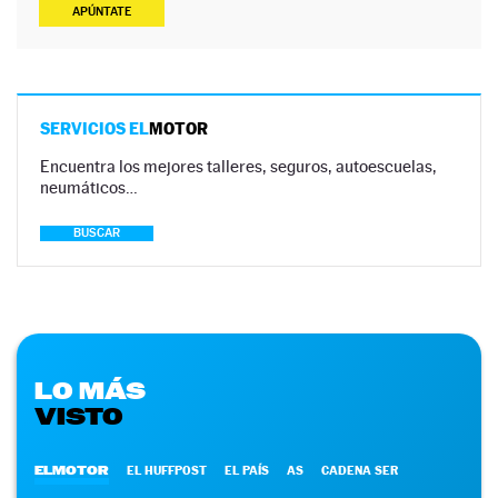
APÚNTATE
SERVICIOS EL
MOTOR
Encuentra los mejores talleres, seguros, autoescuelas,
neumáticos…
BUSCAR
LO MÁS
VISTO
ELMOTOR
EL HUFFPOST
EL PAÍS
AS
CADENA SER