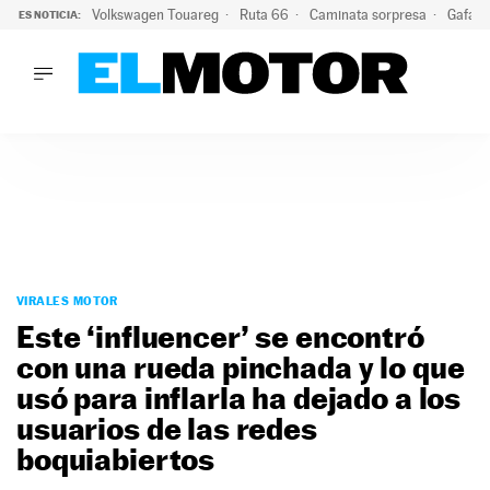
Volkswagen Touareg
Ruta 66
Caminata sorpresa
Gafas 
ES NOTICIA:
LO ÚLTIMO
Ni se te ocurra usar las gafas del eclipse al volante: el moti
LO ÚLTIMO
Ni se te ocurra usar las gafas del eclipse al volante: el motiv
ACTUALIDAD
ELÉCTRICOS
CONDUCIR
PRUEBAS
Saltar
VIRALES
al
VIRALES MOTOR
PODCAST
contenido
Este ‘influencer’ se encontró
MOTOS
con una rueda pinchada y lo que
TECNOLOGÍA
usó para inflarla ha dejado a los
SUPERCOCHES
MOTORTV
usuarios de las redes
PREMIOS
boquiabiertos
SERVICIOS