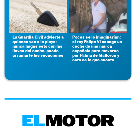
La Guardia Civil advierte a
Pocos se lo imaginarían:
quienes van a la playa:
el rey Felipe VI escoge un
nunca hagas esto con las
coche de una marca
llaves del coche, puede
española para moverse
arruinarte las vacaciones
por Palma de Mallorca y
esto es lo que cuesta