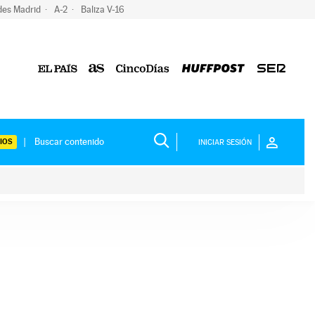
des Madrid
A-2
Baliza V-16
IOS
INICIAR SESIÓN