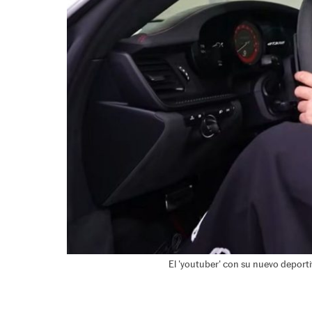
El 'youtuber' con su nuevo deporti