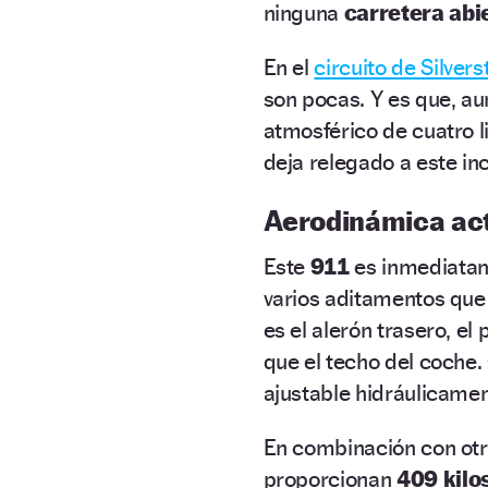
ninguna
carretera abi
En el
circuito de Silver
son pocas. Y es que, a
atmosférico de cuatro li
deja relegado a este in
Aerodinámica acti
Este
911
es inmediatam
varios aditamentos que
es el alerón trasero, e
que el techo del coche. 
ajustable hidráulicamen
En combinación con ot
proporcionan
409 kilo