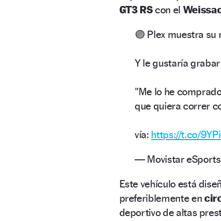
GT3 RS
con el
Weissa
🟣 Plex muestra su 
Y le gustaría graba
"Me lo he comprado 
que quiera correr c
vía:
https://t.co/9Y
— Movistar eSports
Este vehículo está dis
preferiblemente en
cir
deportivo de altas pres