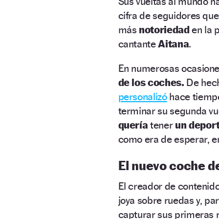
Sus vueltas al mundo h
cifra de seguidores qu
más
notoriedad
en la 
cantante
Aitana
.
En numerosas ocasiones
de los coches.
De hech
personalizó
hace tiempo
terminar su segunda vu
quería
tener
un deport
como era de esperar, e
El nuevo coche d
El creador de contenid
joya sobre ruedas y, par
capturar sus primeras r