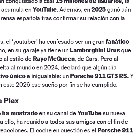
an conquistado a casi
15 millones de usuarios,
la
e acumula en
YouTube
. Además, en
2025
ganó aún
prensa española tras confirmar su relación con la
, el ‘youtuber’ ha confesado ser un gran
fanático
o, en su garaje ya tiene un
Lamborghini Urus
que
 al estilo de
Rayo McQueen
, de Cars. Pero al
elta al mundo en 2024, declaró que algún día
ivo único
e inigualable: un
Porsche 911 GT3 RS.
Y
n este 2026 ese sueño por fin se ha cumplido.
e Plex
o
ha mostrado
en su canal de
YouTube
su nueva
a ello, ha reunido a todos sus amigos con el fin de
eacciones. El coche en cuestión es el
Porsche 911