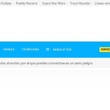
s Eclipse
Pueblo Navarra
Cupra Star Wars
Truco Hyundai
Líneas ver
SERVIC
VIRALES
TECNOLOGÍA
NEWSLETTER
olante: el motivo por el que pueden convertirse en un serio peligro
e: el motivo por el que pueden convertirse en un serio peligro