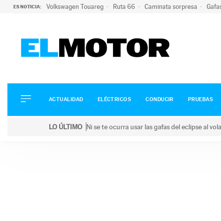
Volkswagen Touareg
Ruta 66
Caminata sorpresa
Gafa
ES NOTICIA:
ACTUALIDAD
ELÉCTRICOS
CONDUCIR
ACTUALIDAD
ELÉCTRICOS
CONDUCIR
PRUEBAS
PRUEBAS
Saltar
VIRALES
LO ÚLTIMO
Ni se te ocurra usar las gafas del eclipse al v
al
PODCAST
LO ÚLTIMO
Ni se te ocurra usar las gafas del eclipse al volant
contenido
MOTOS
TECNOLOGÍA
SUPERCOCHES
MOTORTV
PREMIOS
SERVICIOS