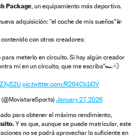
ch Package
, un equipamiento más deportivo.
nueva adquisición: "el coche de mis sueños"💫
r contenido con otros creadores:
para meterlo en circuito. Si hay algún creador
ontra mí en un circuito, que me escriba"🏎️💨
PiZXyS2U
pic.twitter.com/R264Cb1iOV
 (@MovistareSports)
January 27, 2026
eñado para obtener el máximo rendimiento,
cuito.
Y es que, aunque se puede matricular, este
taciones no se podrá aprovechar lo suficiente en