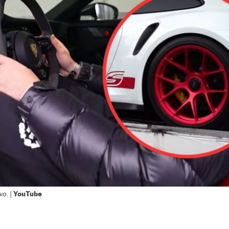
YouTube
vo. |