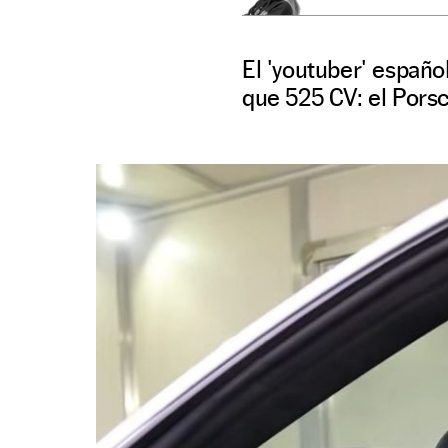
El 'youtuber' españ
que 525 CV: el Pors