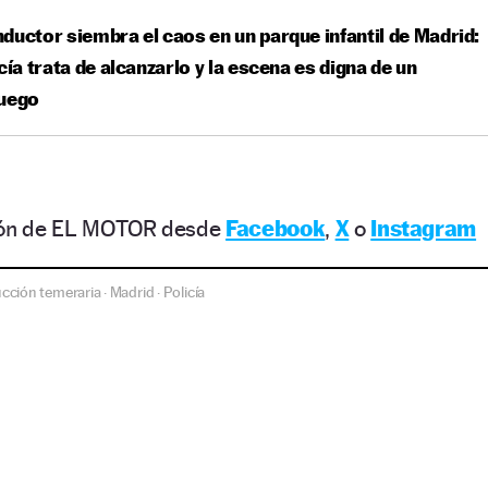
ductor siembra el caos en un parque infantil de Madrid:
icía trata de alcanzarlo y la escena es digna de un
juego
ción de EL MOTOR desde
Facebook
,
X
o
Instagram
cción temeraria
Madrid
Policía
·
·