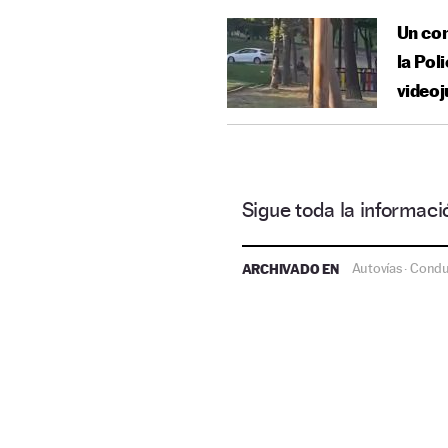
Un con
la Pol
video
Sigue toda la informa
ARCHIVADO EN
Autovías
Condu
·