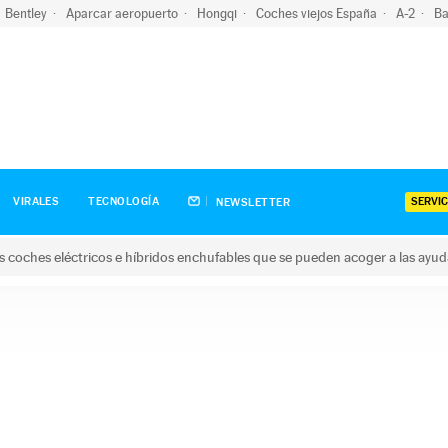
Bentley
Aparcar aeropuerto
Hongqi
Coches viejos España
A-2
Ba
SERVIC
VIRALES
TECNOLOGÍA
NEWSLETTER
s coches eléctricos e híbridos enchufables que se pueden acoger a las ayu
hes eléctricos e híbridos enchufables que se pueden acoger a la