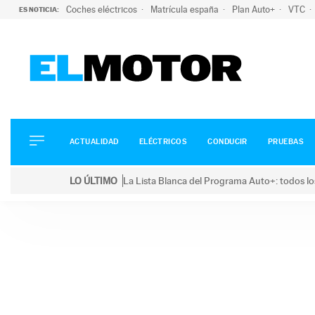
Coches eléctricos
Matrícula españa
Plan Auto+
VTC
ES NOTICIA:
ACTUALIDAD
ELÉCTRICOS
CONDUCIR
ACTUALIDAD
ELÉCTRICOS
CONDUCIR
PRUEBAS
PRUEBAS
Saltar
VIRALES
LO ÚLTIMO
La Lista Blanca del Programa Auto+: todos lo
al
PODCAST
LO ÚLTIMO
La Lista Blanca del Programa Auto+: todos los coc
contenido
MOTOS
TECNOLOGÍA
SUPERCOCHES
MOTORTV
PREMIOS
SERVICIOS