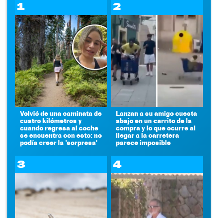
1
2
Volvió de una caminata de
Lanzan a su amigo cuesta
cuatro kilómetros y
abajo en un carrito de la
cuando regresa al coche
compra y lo que ocurre al
se encuentra con esto: no
llegar a la carretera
podía creer la 'sorpresa'
parece imposible
3
4