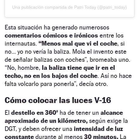
Una publicación compartida de Patri Today (@patri_today)
Esta situación ha generado numerosos
comentarios cómicos e irónicos
entre los
internautas.
“Menos mal que vi el coche
, si
no… yo no vería la baliza. Mola el invento este
de señalar balizas con coches”, bromeaba uno.
“No, hombre,
la baliza tiene que ir en el
techo, no en los bajos del coche
. Así no hace
falta volcarlo para ponerla”, decía otro.
Cómo colocar las luces V-16
El
destello en 360º
ha de tener un
alcance
aproximado de un kilómetro,
según exige la
DGT, y deben ofrecer una
intensidad de luz
constante
durante al menos
30 minutos.
La