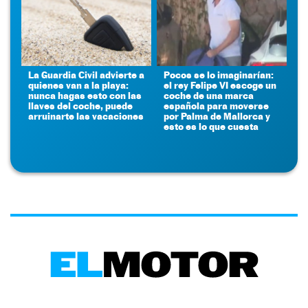
La Guardia Civil advierte a
Pocos se lo imaginarían:
quienes van a la playa:
el rey Felipe VI escoge un
nunca hagas esto con las
coche de una marca
llaves del coche, puede
española para moverse
arruinarte las vacaciones
por Palma de Mallorca y
esto es lo que cuesta