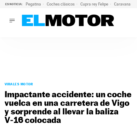
Pegatina
Coches clásicos
Cupra rey Felipe
Caravana lig
ES NOTICIA:
LO ÚLTIMO
¿Conocías esta pegatina de moda?: puede salvar tu coche d
LO ÚLTIMO
¿Conocías esta pegatina de moda?: puede salvar tu coche de
ACTUALIDAD
ELÉCTRICOS
CONDUCIR
PRUEBAS
Saltar
VIRALES
al
VIRALES MOTOR
PODCAST
contenido
Impactante accidente: un coche
MOTOS
vuelca en una carretera de Vigo
TECNOLOGÍA
y sorprende al llevar la baliza
SUPERCOCHES
MOTORTV
V‑16 colocada
PREMIOS
SERVICIOS