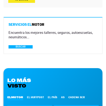
SERVICIOS EL
MOTOR
Encuentra los mejores talleres, seguros, autoescuelas,
neumáticos…
BUSCAR
LO MÁS
VISTO
ELMOTOR
EL HUFFPOST
EL PAÍS
AS
CADENA SER