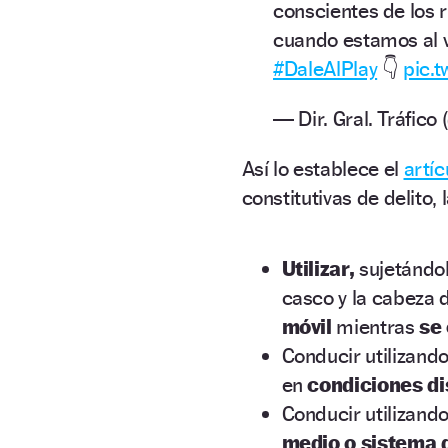
conscientes de los 
cuando estamos al 
#DaleAlPlay
👇
pic.
— Dir. Gral. Tráfic
Así lo establece el
artíc
constitutivas de delito, 
Utilizar,
sujetándol
casco y la cabeza 
móvil
mientras
se
Conducir utilizand
en
condiciones di
Conducir utilizan
medio o sistema 