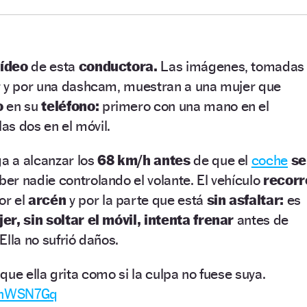
vídeo
de esta
conductora.
Las imágenes, tomadas
r y por una dashcam, muestran a una mujer que
o
en su
teléfono:
primero con una mano en el
las dos en el móvil.
ga a alcanzar los
68 km/h antes
de que el
coche
se
ber nadie controlando el volante. El vehículo
recorr
or el
arcén
y por la parte que está
sin asfaltar:
es
er, sin soltar el móvil, intenta frenar
antes de
Ella no sufrió daños.
ue ella grita como si la culpa no fuese suya.
b5hWSN7Gq