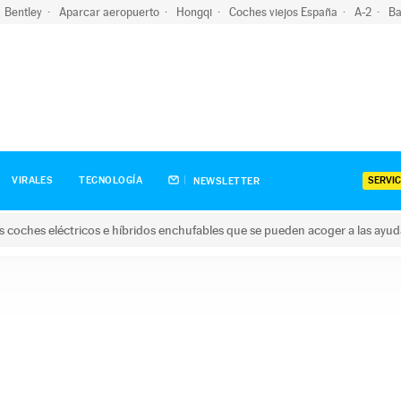
Bentley
Aparcar aeropuerto
Hongqi
Coches viejos España
A-2
Ba
SERVIC
VIRALES
TECNOLOGÍA
NEWSLETTER
s coches eléctricos e híbridos enchufables que se pueden acoger a las ayu
hes eléctricos e híbridos enchufables que se pueden acoger a la