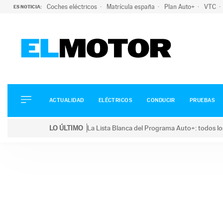
Coches eléctricos
Matrícula españa
Plan Auto+
VTC
ES NOTICIA:
ACTUALIDAD
ELÉCTRICOS
CONDUCIR
ACTUALIDAD
ELÉCTRICOS
CONDUCIR
PRUEBAS
PRUEBAS
Saltar
VIRALES
LO ÚLTIMO
La Lista Blanca del Programa Auto+: todos lo
al
PODCAST
LO ÚLTIMO
La Lista Blanca del Programa Auto+: todos los coc
contenido
MOTOS
TECNOLOGÍA
SUPERCOCHES
MOTORTV
PREMIOS
SERVICIOS