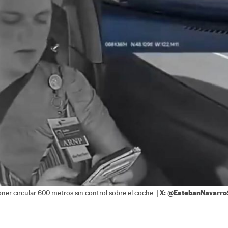
X: @EstebanNavarro
oner circular 600 metros sin control sobre el coche. |