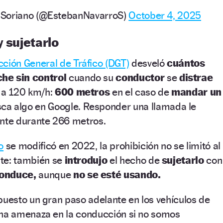
 Soriano (@EstebanNavarroS)
October 4, 2025
y sujetarlo
cción General de Tráfico (DGT)
desveló
cuántos
he sin control
cuando su
conductor
se
distrae
 a 120 km/h:
600 metros
en el caso de
mandar un
sca algo en Google. Responder una llamada le
lante durante 266 metros.
o
se modificó en 2022, la prohibición no se limitó al
ante: también se
introdujo
el hecho
de
sujetarlo
con
onduce,
aunque
no se esté usando.
puesto un gran paso adelante en los vehículos de
una amenaza en la conducción si no somos