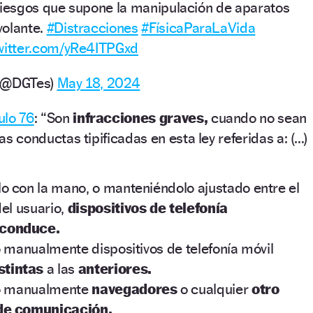
riesgos que supone la manipulación de aparatos
volante.
#Distracciones
#FísicaParaLaVida
twitter.com/yRe4ITPGxd
o (@DGTes)
May 18, 2024
ulo 76
: “Son
infracciones graves,
cuando no sean
las conductas tipificadas en esta ley referidas a: (…)
o con la mano, o manteniéndolo ajustado entre el
del usuario,
dispositivos de telefonía
 conduce.
o manualmente dispositivos de telefonía móvil
stintas
a las
anteriores.
do manualmente
navegadores
o cualquier
otro
de comunicación.