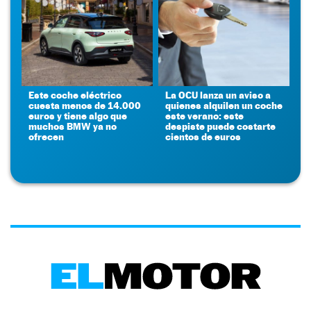
Este coche eléctrico
La OCU lanza un aviso a
cuesta menos de 14.000
quienes alquilen un coche
euros y tiene algo que
este verano: este
muchos BMW ya no
despiste puede costarte
ofrecen
cientos de euros