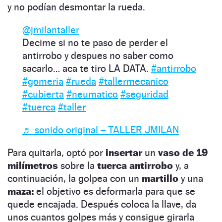
y no podían desmontar la rueda.
@jmilantaller
Decime si no te paso de perder el
antirrobo y despues no saber como
sacarlo… aca te tiro LA DATA.
#antirrobo
#gomeria
#rueda
#tallermecanico
#cubierta
#neumatico
#seguridad
#tuerca
#taller
♬ sonido original – TALLER JMILAN
Para quitarla, optó por
insertar
un
vaso de 19
milímetros
sobre la
tuerca antirrobo
y, a
continuación, la golpea con un
martillo
y una
maza:
el objetivo es deformarla para que se
quede encajada. Después coloca la llave, da
unos cuantos golpes más y consigue girarla