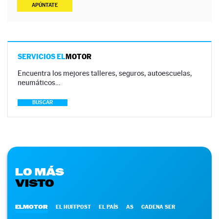
APÚNTATE
SERVICIOS EL
MOTOR
Encuentra los mejores talleres, seguros, autoescuelas,
neumáticos…
BUSCAR
LO MÁS
VISTO
ELMOTOR
EL HUFFPOST
EL PAÍS
AS
CADENA SER