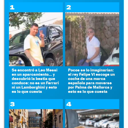
1
2
Se encontró a Leo Messi
Pocos se lo imaginarían:
en un aparcamiento... y
el rey Felipe VI escoge un
descubrió la bestia que
coche de una marca
conduce: no es un Ferrari
española para moverse
ni un Lamborghini y esto
por Palma de Mallorca y
es lo que cuesta
esto es lo que cuesta
3
4