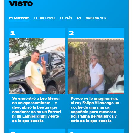
VISTO
ELMOTOR
EL HUFFPOST
EL PAÍS
AS
CADENA SER
1
2
Se encontró a Leo Messi
Pocos se lo imaginarían:
en un aparcamiento... y
el rey Felipe VI escoge un
descubrió la bestia que
coche de una marca
conduce: no es un Ferrari
española para moverse
ni un Lamborghini y esto
por Palma de Mallorca y
es lo que cuesta
esto es lo que cuesta