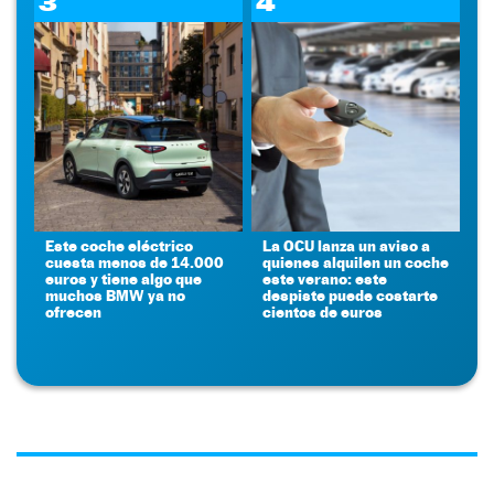
3
4
Este coche eléctrico
La OCU lanza un aviso a
cuesta menos de 14.000
quienes alquilen un coche
euros y tiene algo que
este verano: este
muchos BMW ya no
despiste puede costarte
ofrecen
cientos de euros