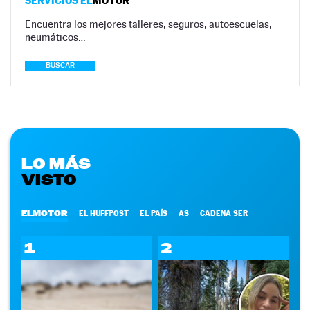
SERVICIOS EL
MOTOR
Encuentra los mejores talleres, seguros, autoescuelas,
neumáticos…
BUSCAR
LO MÁS
VISTO
ELMOTOR
EL HUFFPOST
EL PAÍS
AS
CADENA SER
1
2