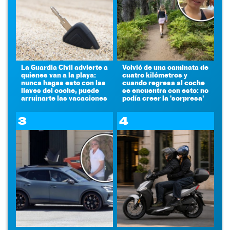
La Guardia Civil advierte a
Volvió de una caminata de
quienes van a la playa:
cuatro kilómetros y
nunca hagas esto con las
cuando regresa al coche
llaves del coche, puede
se encuentra con esto: no
arruinarte las vacaciones
podía creer la 'sorpresa'
3
4