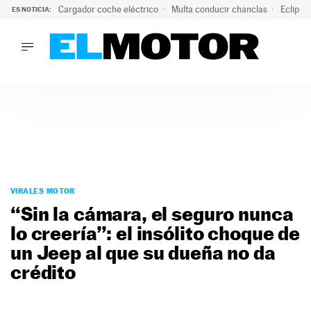
Cargador coche eléctrico
Multa conducir chanclas
Eclipse
ES NOTICIA:
LO ÚLTIMO
El hiperdeportivo que desafía todas las tendencias: V12 a
LO ÚLTIMO
El hiperdeportivo que desafía todas las tendencias: V12 at
ACTUALIDAD
ELÉCTRICOS
CONDUCIR
PRUEBAS
Saltar
VIRALES
al
VIRALES MOTOR
PODCAST
contenido
“Sin la cámara, el seguro nunca
MOTOS
lo creería”: el insólito choque de
TECNOLOGÍA
un Jeep al que su dueña no da
SUPERCOCHES
MOTORTV
crédito
PREMIOS
SERVICIOS