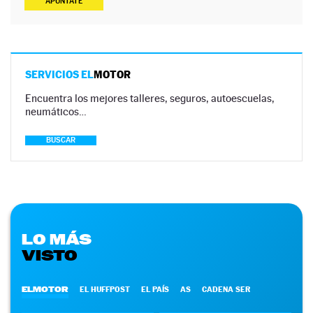
APÚNTATE
SERVICIOS EL
MOTOR
Encuentra los mejores talleres, seguros, autoescuelas,
neumáticos…
BUSCAR
LO MÁS
VISTO
ELMOTOR
EL HUFFPOST
EL PAÍS
AS
CADENA SER