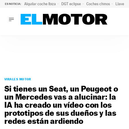
Alquilar coche Ibiza
DGT eclipse
Coches chinos
Llaves 
ES NOTICIA:
LO ÚLTIMO
El probable colapso tras el eclipse: la DGT prevé un millón 
LO ÚLTIMO
El probable colapso tras el eclipse: la DGT prevé un millón 
ACTUALIDAD
ELÉCTRICOS
CONDUCIR
PRUEBAS
Saltar
VIRALES
al
VIRALES MOTOR
PODCAST
contenido
Si tienes un Seat, un Peugeot o
MOTOS
un Mercedes vas a alucinar: la
TECNOLOGÍA
IA ha creado un vídeo con los
SUPERCOCHES
MOTORTV
prototipos de sus dueños y las
PREMIOS
redes están ardiendo
SERVICIOS