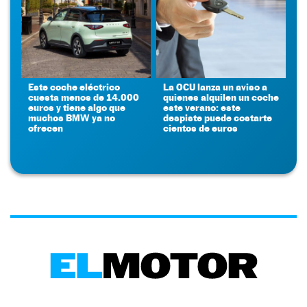
Este coche eléctrico
La OCU lanza un aviso a
cuesta menos de 14.000
quienes alquilen un coche
euros y tiene algo que
este verano: este
muchos BMW ya no
despiste puede costarte
ofrecen
cientos de euros