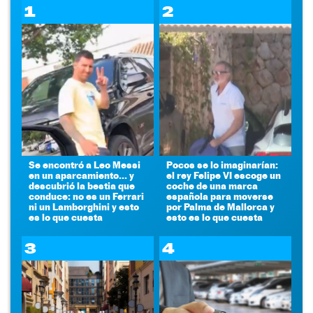
1
2
Se encontró a Leo Messi
Pocos se lo imaginarían:
en un aparcamiento... y
el rey Felipe VI escoge un
descubrió la bestia que
coche de una marca
conduce: no es un Ferrari
española para moverse
ni un Lamborghini y esto
por Palma de Mallorca y
es lo que cuesta
esto es lo que cuesta
3
4