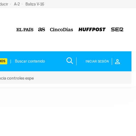
ducir
A-2
Baliza V-16
IOS
INICIAR SESIÓN
ncia controles espe
 y anuncia controles espe