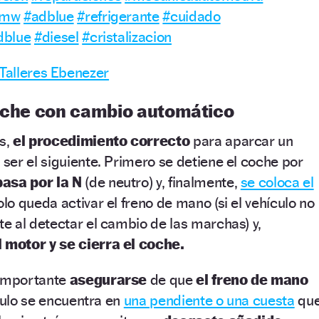
bmw
#adblue
#refrigerante
#cuidado
dblue
#diesel
#cristalizacion
 Talleres Ebenezer
coche con cambio automático
as,
el procedimiento correcto
para aparcar un
er el siguiente. Primero se detiene el coche por
pasa por la N
(de neutro) y, finalmente,
se coloca el
solo queda activar el freno de mano (si el vehículo no
 al detectar el cambio de las marchas) y,
 motor y se cierra el coche.
 importante
asegurarse
de que
el freno de mano
ículo se encuentra en
una pendiente o una cuesta
qu