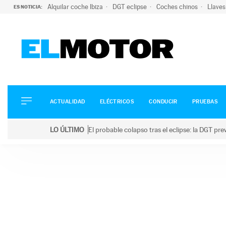
Alquilar coche Ibiza
DGT eclipse
Coches chinos
Llaves
ES NOTICIA:
ACTUALIDAD
ELÉCTRICOS
CONDUCIR
ACTUALIDAD
ELÉCTRICOS
CONDUCIR
PRUEBAS
PRUEBAS
Saltar
VIRALES
LO ÚLTIMO
El probable colapso tras el eclipse: la DGT p
al
PODCAST
LO ÚLTIMO
El probable colapso tras el eclipse: la DGT prevé u
contenido
MOTOS
TECNOLOGÍA
SUPERCOCHES
MOTORTV
PREMIOS
SERVICIOS