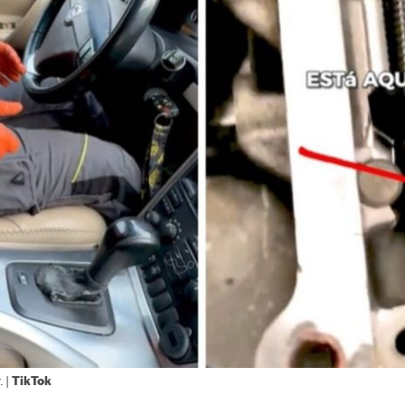
TikTok
. |