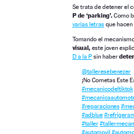
Se trata de detener el 
P de ‘parking’.
Como bi
varias letras
que hacen 
Tomando el mecanismo 
visual,
este joven expli
D a la P
sin haber
deten
@talleresebenezer
¡No Cometas Este Er
#mecanicodeltiktok
#mecanicaautomotr
#reparaciones
#mec
#adblue
#refrigeran
#taller
#tallermecan
#automovil
#automo