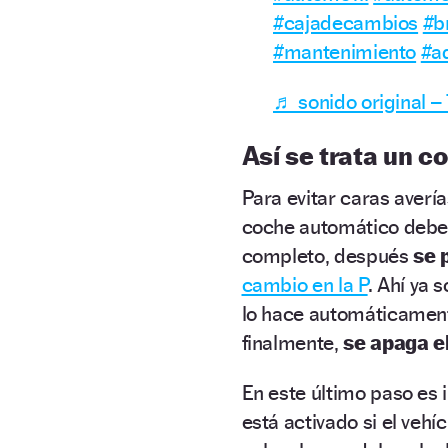
#cajadecambios
#
#mantenimiento
#a
♬ sonido original –
Así se trata un 
Para evitar caras averí
coche automático debe s
completo, después
se 
cambio en la P
. Ahí ya 
lo hace automáticamente
finalmente,
se apaga el
En este último paso es
está activado si el veh