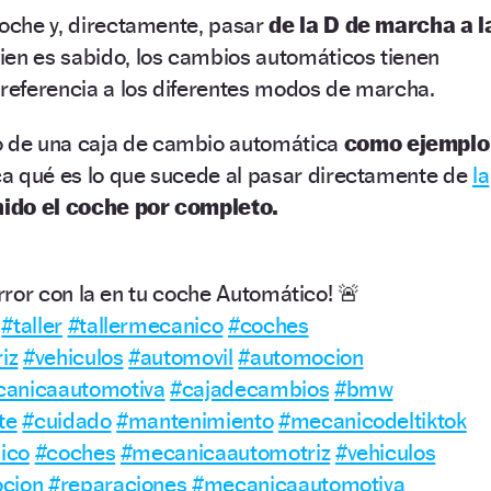
coche y, directamente, pasar
de la D de marcha a l
en es sabido, los cambios automáticos tienen
referencia a los diferentes modos de marcha.
de una caja de cambio automática
como ejemplo
ca qué es lo que sucede al pasar directamente de
la
ido el coche por completo.
ror con la en tu coche Automático! 🚨
#taller
#tallermecanico
#coches
iz
#vehiculos
#automovil
#automocion
anicaautomotiva
#cajadecambios
#bmw
te
#cuidado
#mantenimiento
#mecanicodeltiktok
ico
#coches
#mecanicaautomotriz
#vehiculos
cion
#reparaciones
#mecanicaautomotiva