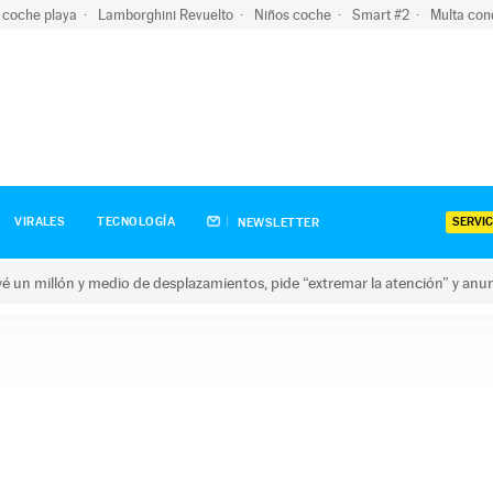
 coche playa
Lamborghini Revuelto
Niños coche
Smart #2
Multa con
SERVIC
VIRALES
TECNOLOGÍA
NEWSLETTER
revé un millón y medio de desplazamientos, pide “extremar la atención” y anu
n millón y medio de desplazamientos, pide “extremar la atención”