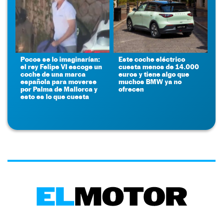
Pocos se lo imaginarían:
Este coche eléctrico
el rey Felipe VI escoge un
cuesta menos de 14.000
coche de una marca
euros y tiene algo que
española para moverse
muchos BMW ya no
por Palma de Mallorca y
ofrecen
esto es lo que cuesta