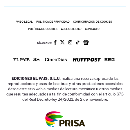
AVISO LEGAL
POLÍTICA DE PRIVACIDAD
CONFIGURACIÓN DE COOKIES
POLÍTICA DE COOKIES
ACCESIBILIDAD
CONTACTO
SÍGUENOS:
EDICIONES EL PAIS, S.L.U.
realiza una reserva expresa de las
reproducciones y usos de las obras y otras prestaciones accesibles
desde este sitio web a medios de lectura mecánica u otros medios
que resulten adecuados a tal fin de conformidad con el artículo 67.3
del Real Decreto-ley 24/2021, de 2 de noviembre.