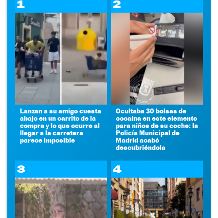
1
2
Lanzan a su amigo cuesta
Ocultaba 30 bolsas de
abajo en un carrito de la
cocaína en este elemento
compra y lo que ocurre al
para niños de su coche: la
llegar a la carretera
Policía Municipal de
parece imposible
Madrid acabó
descubriéndola
3
4