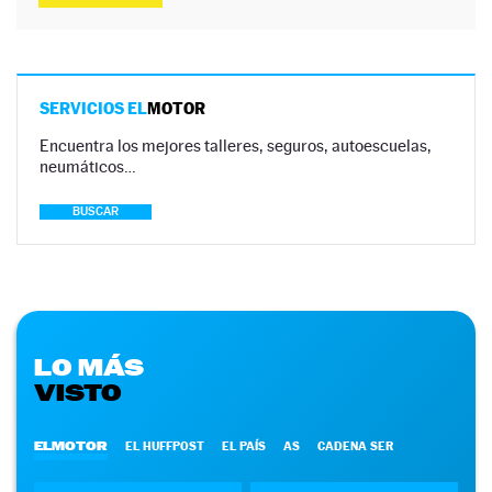
SERVICIOS EL
MOTOR
Encuentra los mejores talleres, seguros, autoescuelas,
neumáticos…
BUSCAR
LO MÁS
VISTO
ELMOTOR
EL HUFFPOST
EL PAÍS
AS
CADENA SER