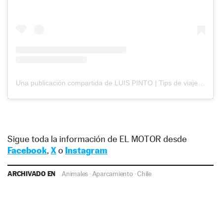
Una publicación compartida de LUIS PINTO | Tips de viajes (@guatonviajero)
Sigue toda la información de EL MOTOR desde
Facebook
,
X
o
Instagram
ARCHIVADO EN
Animales
·
Aparcamiento
·
Chile