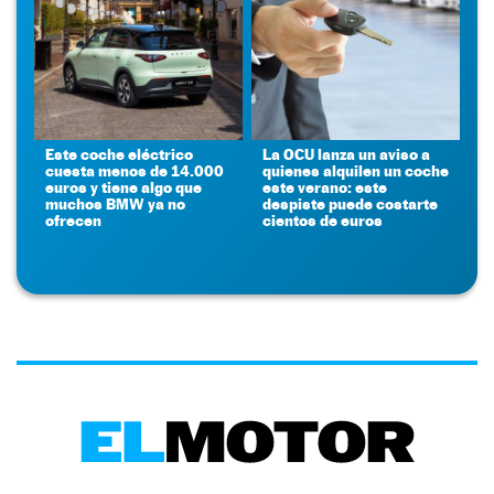
Este coche eléctrico
La OCU lanza un aviso a
cuesta menos de 14.000
quienes alquilen un coche
euros y tiene algo que
este verano: este
muchos BMW ya no
despiste puede costarte
ofrecen
cientos de euros