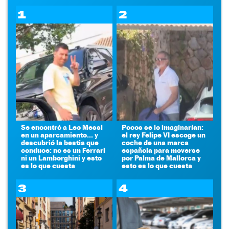
1
2
Se encontró a Leo Messi
Pocos se lo imaginarían:
en un aparcamiento... y
el rey Felipe VI escoge un
descubrió la bestia que
coche de una marca
conduce: no es un Ferrari
española para moverse
ni un Lamborghini y esto
por Palma de Mallorca y
es lo que cuesta
esto es lo que cuesta
3
4