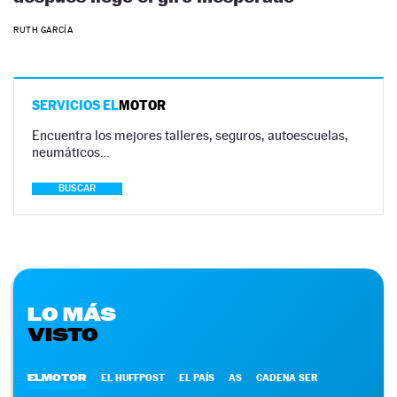
RUTH GARCÍA
SERVICIOS EL
MOTOR
Encuentra los mejores talleres, seguros, autoescuelas,
neumáticos…
BUSCAR
LO MÁS
VISTO
ELMOTOR
EL HUFFPOST
EL PAÍS
AS
CADENA SER