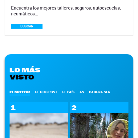
Encuentra los mejores talleres, seguros, autoescuelas,
neumáticos…
BUSCAR
LO MÁS
VISTO
ELMOTOR
EL HUFFPOST
EL PAÍS
AS
CADENA SER
1
2