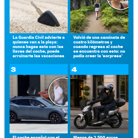
La Guardia Civil advierte a
Volvió de una caminata de
quienes van a la playa:
cuatro kilómetros y
nunca hagas esto con las
cuando regresa al coche
llaves del coche, puede
se encuentra con esto: no
arruinarte las vacaciones
podía creer la 'sorpresa'
3
4
El coche español con el
Menos de 2.500 euros,