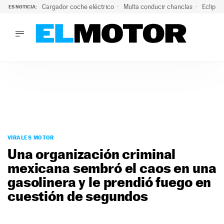
Cargador coche eléctrico
Multa conducir chanclas
Eclipse
ES NOTICIA:
LO ÚLTIMO
El hiperdeportivo que desafía todas las tendencias: V12 a
LO ÚLTIMO
El hiperdeportivo que desafía todas las tendencias: V12 at
ACTUALIDAD
ELÉCTRICOS
CONDUCIR
PRUEBAS
Saltar
VIRALES
al
VIRALES MOTOR
PODCAST
contenido
Una organización criminal
MOTOS
mexicana sembró el caos en una
TECNOLOGÍA
gasolinera y le prendió fuego en
SUPERCOCHES
MOTORTV
cuestión de segundos
PREMIOS
SERVICIOS