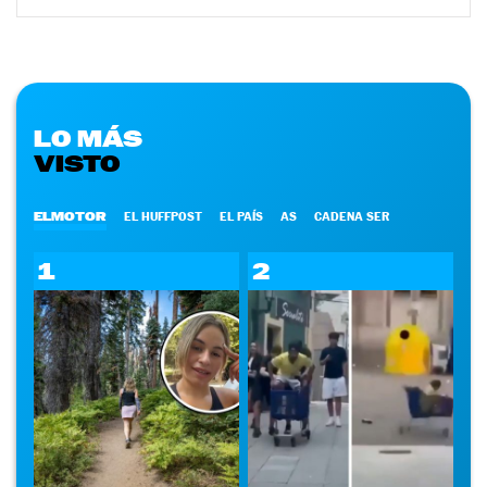
LO MÁS
VISTO
ELMOTOR
EL HUFFPOST
EL PAÍS
AS
CADENA SER
1
2