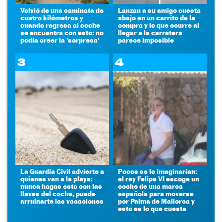
Volvió de una caminata de
Lanzan a su amigo cuesta
cuatro kilómetros y
abajo en un carrito de la
cuando regresa al coche
compra y lo que ocurre al
se encuentra con esto: no
llegar a la carretera
podía creer la 'sorpresa'
parece imposible
3
4
La Guardia Civil advierte a
Pocos se lo imaginarían:
quienes van a la playa:
el rey Felipe VI escoge un
nunca hagas esto con las
coche de una marca
llaves del coche, puede
española para moverse
arruinarte las vacaciones
por Palma de Mallorca y
esto es lo que cuesta