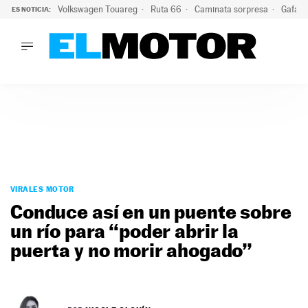
Volkswagen Touareg
Ruta 66
Caminata sorpresa
Gafas 
ES NOTICIA:
LO ÚLTIMO
Ni se te ocurra usar las gafas del eclipse al volante: el moti
LO ÚLTIMO
Ni se te ocurra usar las gafas del eclipse al volante: el motiv
ACTUALIDAD
ELÉCTRICOS
CONDUCIR
PRUEBAS
Saltar
VIRALES
al
VIRALES MOTOR
PODCAST
contenido
Conduce así en un puente sobre
MOTOS
un río para “poder abrir la
TECNOLOGÍA
puerta y no morir ahogado”
SUPERCOCHES
MOTORTV
PREMIOS
SERVICIOS