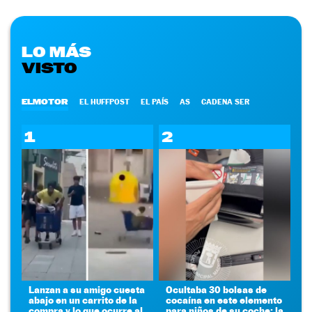
LO MÁS
VISTO
ELMOTOR
EL HUFFPOST
EL PAÍS
AS
CADENA SER
1
2
Lanzan a su amigo cuesta
Ocultaba 30 bolsas de
abajo en un carrito de la
cocaína en este elemento
compra y lo que ocurre al
para niños de su coche: la