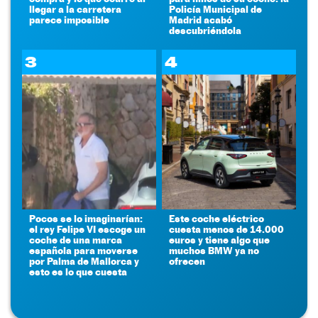
llegar a la carretera
Policía Municipal de
parece imposible
Madrid acabó
descubriéndola
3
4
Pocos se lo imaginarían:
Este coche eléctrico
el rey Felipe VI escoge un
cuesta menos de 14.000
coche de una marca
euros y tiene algo que
española para moverse
muchos BMW ya no
por Palma de Mallorca y
ofrecen
esto es lo que cuesta