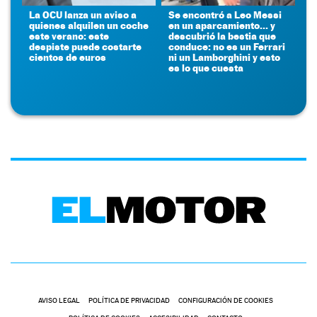
La OCU lanza un aviso a
Se encontró a Leo Messi
quienes alquilen un coche
en un aparcamiento... y
este verano: este
descubrió la bestia que
despiste puede costarte
conduce: no es un Ferrari
cientos de euros
ni un Lamborghini y esto
es lo que cuesta
AVISO LEGAL
POLÍTICA DE PRIVACIDAD
CONFIGURACIÓN DE COOKIES