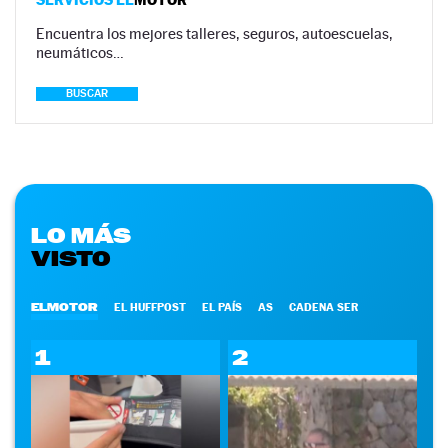
Encuentra los mejores talleres, seguros, autoescuelas,
neumáticos…
BUSCAR
LO MÁS
VISTO
ELMOTOR
EL HUFFPOST
EL PAÍS
AS
CADENA SER
1
2