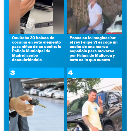
Ocultaba 30 bolsas de
Pocos se lo imaginarían:
cocaína en este elemento
el rey Felipe VI escoge un
para niños de su coche: la
coche de una marca
Policía Municipal de
española para moverse
Madrid acabó
por Palma de Mallorca y
descubriéndola
esto es lo que cuesta
3
4