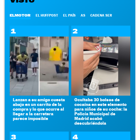
VISTO
ELMOTOR
EL HUFFPOST
EL PAÍS
AS
CADENA SER
1
2
Lanzan a su amigo cuesta
Ocultaba 30 bolsas de
abajo en un carrito de la
cocaína en este elemento
compra y lo que ocurre al
para niños de su coche: la
llegar a la carretera
Policía Municipal de
parece imposible
Madrid acabó
descubriéndola
3
4