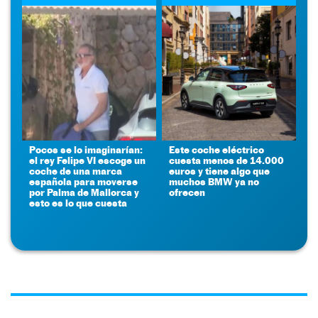
Pocos se lo imaginarían:
Este coche eléctrico
el rey Felipe VI escoge un
cuesta menos de 14.000
coche de una marca
euros y tiene algo que
española para moverse
muchos BMW ya no
por Palma de Mallorca y
ofrecen
esto es lo que cuesta