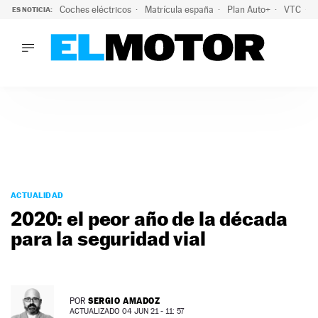
Coches eléctricos
Matrícula españa
Plan Auto+
VTC
ES NOTICIA:
LO ÚLTIMO
La Lista Blanca del Programa Auto+: todos los coches eléct
LO ÚLTIMO
La Lista Blanca del Programa Auto+: todos los coches eléctr
ACTUALIDAD
ELÉCTRICOS
CONDUCIR
PRUEBAS
Saltar
VIRALES
al
ACTUALIDAD
PODCAST
contenido
2020: el peor año de la década
MOTOS
para la seguridad vial
TECNOLOGÍA
SUPERCOCHES
MOTORTV
PREMIOS
SERGIO AMADOZ
POR
SERVICIOS
ACTUALIZADO 04 JUN 21 - 11: 57