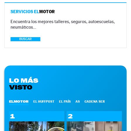
SERVICIOS EL
MOTOR
Encuentra los mejores talleres, seguros, autoescuelas,
neumáticos…
BUSCAR
LO MÁS
VISTO
ELMOTOR
EL HUFFPOST
EL PAÍS
AS
CADENA SER
1
2