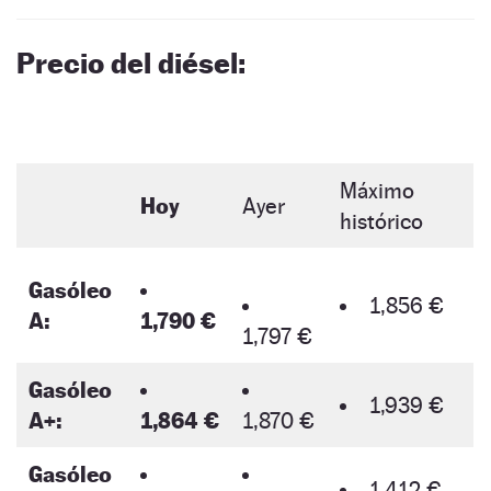
Precio del diésel:
Máximo
Hoy
Ayer
histórico
Gasóleo
1,856 €
A:
1,790 €
1,797 €
Gasóleo
1,939 €
A+:
1,864 €
1,870 €
Gasóleo
1,412 €