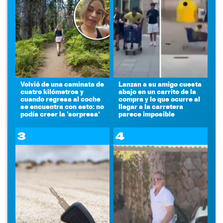
Volvió de una caminata de
Lanzan a su amigo cuesta
cuatro kilómetros y
abajo en un carrito de la
cuando regresa al coche
compra y lo que ocurre al
se encuentra con esto: no
llegar a la carretera
podía creer la 'sorpresa'
parece imposible
3
4