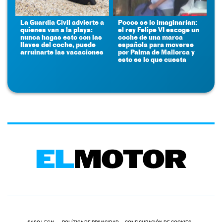
La Guardia Civil advierte a
Pocos se lo imaginarían:
quienes van a la playa:
el rey Felipe VI escoge un
nunca hagas esto con las
coche de una marca
llaves del coche, puede
española para moverse
arruinarte las vacaciones
por Palma de Mallorca y
esto es lo que cuesta