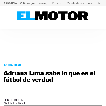
Volkswagen Touareg
Ruta 66
Caminata sorpresa
Gafas 
ES NOTICIA:
LO ÚLTIMO
Ni se te ocurra usar las gafas del eclipse al volante: el moti
LO ÚLTIMO
Ni se te ocurra usar las gafas del eclipse al volante: el motiv
ACTUALIDAD
ELÉCTRICOS
CONDUCIR
PRUEBAS
Saltar
VIRALES
al
ACTUALIDAD
PODCAST
contenido
Adriana Lima sabe lo que es el
MOTOS
fútbol de verdad
TECNOLOGÍA
SUPERCOCHES
MOTORTV
PREMIOS
POR
EL MOTOR
SERVICIOS
09 JUN 14 - 10: 49