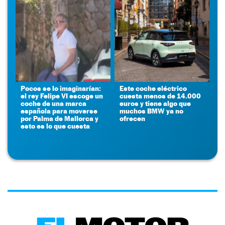
Pocos se lo imaginarían:
Este coche eléctrico
el rey Felipe VI escoge un
cuesta menos de 14.000
coche de una marca
euros y tiene algo que
española para moverse
muchos BMW ya no
por Palma de Mallorca y
ofrecen
esto es lo que cuesta