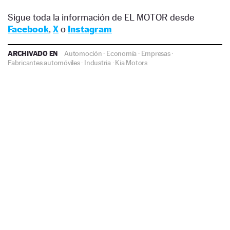
Sigue toda la información de EL MOTOR desde
Facebook
,
X
o
Instagram
ARCHIVADO EN
Automoción
·
Economía
·
Empresas
·
Fabricantes automóviles
·
Industria
·
Kia Motors