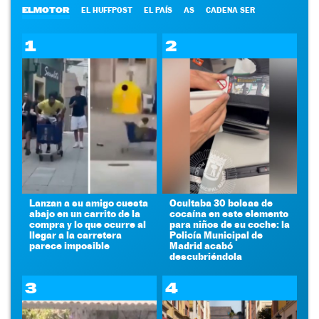
ELMOTOR
EL HUFFPOST
EL PAÍS
AS
CADENA SER
1
2
Lanzan a su amigo cuesta
Ocultaba 30 bolsas de
abajo en un carrito de la
cocaína en este elemento
compra y lo que ocurre al
para niños de su coche: la
llegar a la carretera
Policía Municipal de
parece imposible
Madrid acabó
descubriéndola
3
4