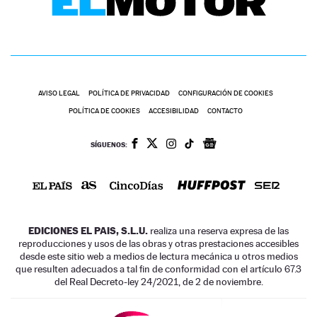
AVISO LEGAL
POLÍTICA DE PRIVACIDAD
CONFIGURACIÓN DE COOKIES
POLÍTICA DE COOKIES
ACCESIBILIDAD
CONTACTO
SÍGUENOS:
EDICIONES EL PAIS, S.L.U.
realiza una reserva expresa de las
reproducciones y usos de las obras y otras prestaciones accesibles
desde este sitio web a medios de lectura mecánica u otros medios
que resulten adecuados a tal fin de conformidad con el artículo 67.3
del Real Decreto-ley 24/2021, de 2 de noviembre.