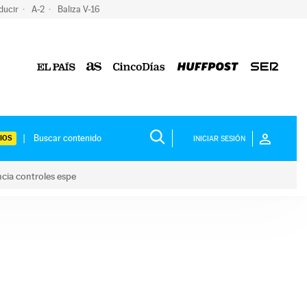
ducir
A-2
Baliza V-16
IOS
INICIAR SESIÓN
ncia controles espe
 y anuncia controles espe