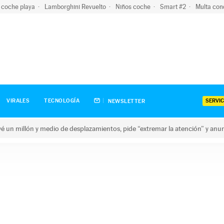
 coche playa
Lamborghini Revuelto
Niños coche
Smart #2
Multa con
SERVIC
VIRALES
TECNOLOGÍA
NEWSLETTER
revé un millón y medio de desplazamientos, pide “extremar la atención” y anu
n millón y medio de desplazamientos, pide “extremar la atención”