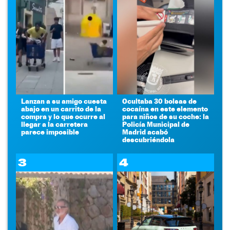
Lanzan a su amigo cuesta
Ocultaba 30 bolsas de
abajo en un carrito de la
cocaína en este elemento
compra y lo que ocurre al
para niños de su coche: la
llegar a la carretera
Policía Municipal de
parece imposible
Madrid acabó
descubriéndola
3
4