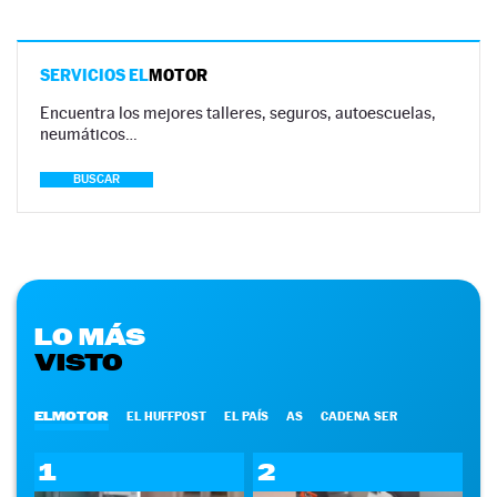
SERVICIOS EL
MOTOR
Encuentra los mejores talleres, seguros, autoescuelas,
neumáticos…
BUSCAR
LO MÁS
VISTO
ELMOTOR
EL HUFFPOST
EL PAÍS
AS
CADENA SER
1
2