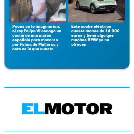
Pocos se lo imaginarían:
Este coche eléctrico
el rey Felipe VI escoge un
cuesta menos de 14.000
coche de una marca
euros y tiene algo que
española para moverse
muchos BMW ya no
por Palma de Mallorca y
ofrecen
esto es lo que cuesta