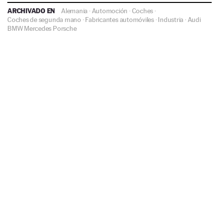
ARCHIVADO EN
Alemania
·
Automoción
·
Coches
·
Coches de segunda mano
·
Fabricantes automóviles
·
Industria
·
Audi
BMW
Mercedes
Porsche