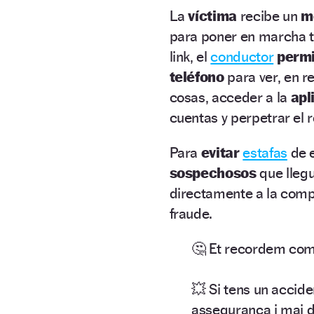
La
víctima
recibe un
m
para poner en marcha to
link, el
conductor
permi
teléfono
para ver, en re
cosas, acceder a la
apl
cuentas y perpetrar el 
Para
evitar
estafas
de e
sospechosos
que llegu
directamente a la compa
fraude.
🤔 Et recordem com f
💥 Si tens un accide
assegurança i mai d