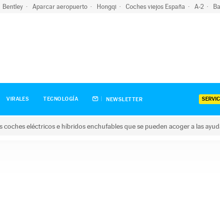
Bentley
Aparcar aeropuerto
Hongqi
Coches viejos España
A-2
Ba
SERVIC
VIRALES
TECNOLOGÍA
NEWSLETTER
s coches eléctricos e híbridos enchufables que se pueden acoger a las ayu
hes eléctricos e híbridos enchufables que se pueden acoger a la