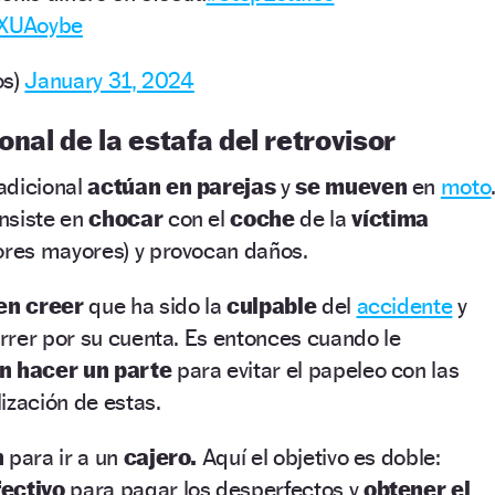
4XUAoybe
os)
January 31, 2024
onal de la estafa del retrovisor
adicional
actúan en parejas
y
se mueven
en
moto
nsiste en
chocar
con el
coche
de la
víctima
res mayores) y provocan daños.
en creer
que ha sido la
culpable
del
accidente
y
rrer por su cuenta. Es entonces cuando le
in hacer un parte
para evitar el papeleo con las
ización de estas.
n
para ir a un
cajero.
Aquí el objetivo es doble:
fectivo
para pagar los desperfectos y
obtener el