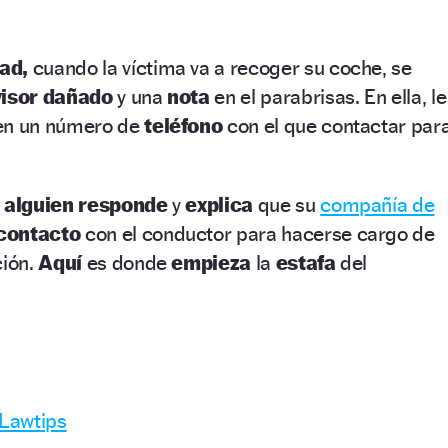
dad,
cuando la víctima va a recoger su coche, se
visor dañado
y una
nota
en el parabrisas. En ella, le
den un número de
teléfono
con el que contactar par
,
alguien responde
y
explica
que su
compañía de
contacto
con el conductor para hacerse cargo de
ción.
Aquí
es donde
empieza
la
estafa
del
 Lawtips