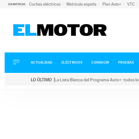
Coches eléctricos
Matrícula españa
Plan Auto+
VTC
ES NOTICIA:
ACTUALIDAD
ELÉCTRICOS
CONDUCIR
ACTUALIDAD
ELÉCTRICOS
CONDUCIR
PRUEBAS
PRUEBAS
Saltar
VIRALES
LO ÚLTIMO
La Lista Blanca del Programa Auto+: todos lo
al
PODCAST
LO ÚLTIMO
La Lista Blanca del Programa Auto+: todos los coc
contenido
MOTOS
TECNOLOGÍA
SUPERCOCHES
MOTORTV
PREMIOS
SERVICIOS