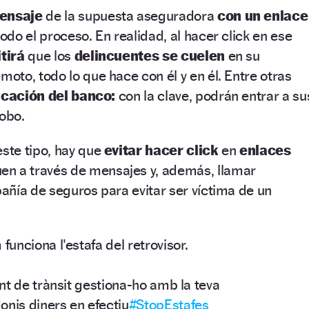
ensaje
de la supuesta aseguradora
con un enlace
do el proceso. En realidad, al hacer click en ese
tirá
que los
delincuentes se cuelen
en su
moto, todo lo que hace con él y en él. Entre otras
icación del banco:
con la clave, podrán entrar a su
robo.
ste tipo, hay que
evitar hacer click
en
enlaces
en a través de mensajes y, además, llamar
ñía de seguros para evitar ser víctima de un
unciona l'estafa del retrovisor.
nt de trànsit gestiona-ho amb la teva
onis diners en efectiu
#StopEstafes