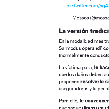
pic.twitter.com/hg
— Mossos (@moss
La versión tradici
En la modalidad más tr
Su ‘modus operandi’ co
(normalmente conducto
La víctima para,
le hac
que los daños deben co
proponen
resolverlo s
aseguradoras y la penal
Para ello,
le convence
que saque
dinero en e