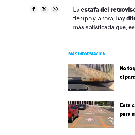
La
estafa del retrovis
tiempo y, ahora, hay
di
más sofisticada que, eso
MÁS INFORMACIÓN
No toq
el par
Esta c
para m