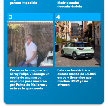
parece imposible
Madrid acabó
descubriéndola
3
4
Pocos se lo imaginarían:
Este coche eléctrico
el rey Felipe VI escoge un
cuesta menos de 14.000
coche de una marca
euros y tiene algo que
española para moverse
muchos BMW ya no
por Palma de Mallorca y
ofrecen
esto es lo que cuesta