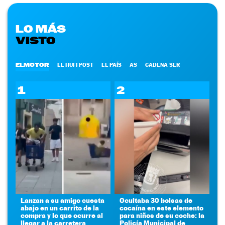
LO MÁS
VISTO
ELMOTOR
EL HUFFPOST
EL PAÍS
AS
CADENA SER
1
2
Lanzan a su amigo cuesta
Ocultaba 30 bolsas de
abajo en un carrito de la
cocaína en este elemento
compra y lo que ocurre al
para niños de su coche: la
llegar a la carretera
Policía Municipal de