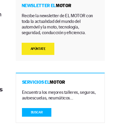
NEWSLETTER EL
MOTOR
n
Recibe la newsletter de EL MOTOR con
toda la actualidad del mundo del
a
automóvil y la moto, tecnología,
seguridad, conducción y eficiencia.
APÚNTATE
SERVICIOS EL
MOTOR
s
Encuentra los mejores talleres, seguros,
autoescuelas, neumáticos…
BUSCAR