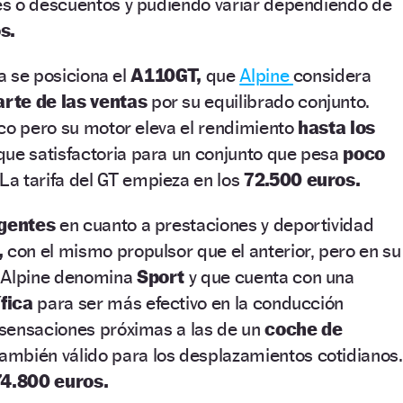
s o descuentos y pudiendo variar dependiendo de
s.
ia se posiciona el
A110GT,
que
Alpine
considera
rte de las ventas
por su equilibrado conjunto.
co pero su motor eleva el rendimiento
hasta los
que satisfactoria para un conjunto que pesa
poco
La tarifa del GT empieza en los
72.500 euros.
igentes
en cuanto a prestaciones y deportividad
,
con el mismo propulsor que el anterior, pero en su
e Alpine denomina
Sport
y que cuenta con una
fica
para ser más efectivo en la conducción
sensaciones próximas a las de un
coche de
mbién válido para los desplazamientos cotidianos.
74.800 euros.