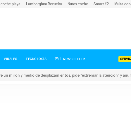
 coche playa
Lamborghini Revuelto
Niños coche
Smart #2
Multa con
SERVIC
VIRALES
TECNOLOGÍA
NEWSLETTER
revé un millón y medio de desplazamientos, pide “extremar la atención” y anu
n millón y medio de desplazamientos, pide “extremar la atención”