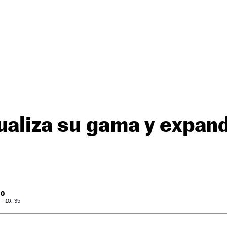
ualiza su gama y expan
RO
- 10: 35