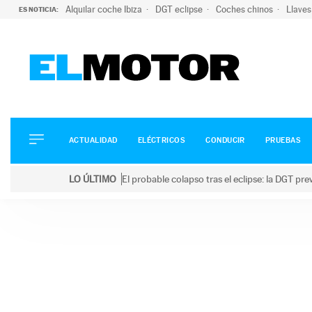
Alquilar coche Ibiza
DGT eclipse
Coches chinos
Llaves
ES NOTICIA:
ACTUALIDAD
ELÉCTRICOS
CONDUCIR
ACTUALIDAD
ELÉCTRICOS
CONDUCIR
PRUEBAS
PRUEBAS
Saltar
VIRALES
LO ÚLTIMO
El probable colapso tras el eclipse: la DGT p
al
PODCAST
LO ÚLTIMO
El probable colapso tras el eclipse: la DGT prevé u
contenido
MOTOS
TECNOLOGÍA
SUPERCOCHES
MOTORTV
PREMIOS
SERVICIOS