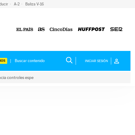
ducir
A-2
Baliza V-16
IOS
INICIAR SESIÓN
ncia controles espe
 y anuncia controles espe