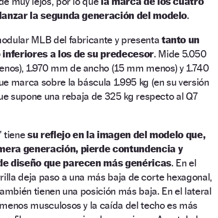
de muy lejos, por lo que
la marca de los cuatro
 lanzar la segunda generación del modelo
.
odular MLB del fabricante y presenta
tanto un
inferiores a los de su predecesor
. Mide 5.050
nos), 1.970 mm de ancho (15 mm menos) y 1.740
e marca sobre la báscula 1.995 kg (en su versión
que supone una rebaja de 325 kg respecto al Q7
’ tiene
su reflejo en la imagen del modelo que,
mera generación, pierde contundencia y
 de diseño que parecen más genéricas
. En el
arrilla deja paso a una más baja de corte hexagonal,
también tienen una posición más baja. En el lateral
 menos musculosos y la caída del techo es más