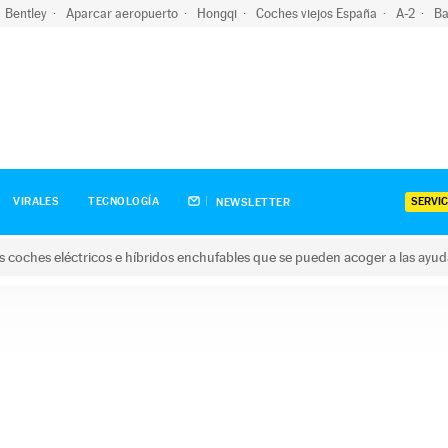
Bentley
Aparcar aeropuerto
Hongqi
Coches viejos España
A-2
Ba
SERVIC
VIRALES
TECNOLOGÍA
NEWSLETTER
s coches eléctricos e híbridos enchufables que se pueden acoger a las ayu
hes eléctricos e híbridos enchufables que se pueden acoger a la