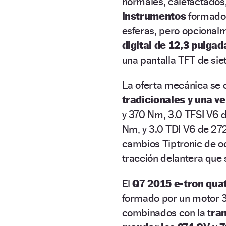
normales, calefactados
instrumentos
formado 
esferas, pero opcional
digital de 12,3 pulgad
una pantalla TFT de sie
La oferta mecánica se
tradicionales y una ve
y 370 Nm, 3.0 TFSI V6 
Nm, y 3.0 TDI V6 de 272
cambios Tiptronic de o
tracción delantera que 
El
Q7 2015 e-tron qua
formado por un motor 3
combinados con la t
ran