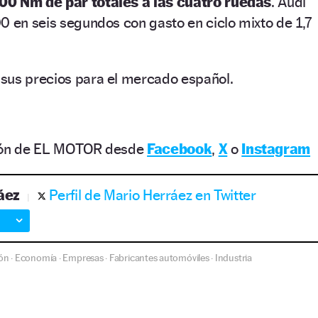
00 Nm de par totales a las cuatro ruedas
. Audi
0 en seis segundos con gasto en ciclo mixto de 1,7
sus precios para el mercado español.
ción de EL MOTOR desde
Facebook
,
X
o
Instagram
áez
Perfil de Mario Herráez en Twitter
ón
Economía
Empresas
Fabricantes automóviles
Industria
·
·
·
·