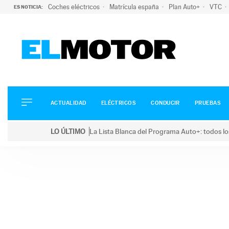
Coches eléctricos
Matrícula españa
Plan Auto+
VTC
ES NOTICIA:
ACTUALIDAD
ELÉCTRICOS
CONDUCIR
ACTUALIDAD
ELÉCTRICOS
CONDUCIR
PRUEBAS
PRUEBAS
Saltar
VIRALES
LO ÚLTIMO
La Lista Blanca del Programa Auto+: todos lo
al
PODCAST
LO ÚLTIMO
La Lista Blanca del Programa Auto+: todos los coc
contenido
MOTOS
TECNOLOGÍA
SUPERCOCHES
MOTORTV
PREMIOS
SERVICIOS