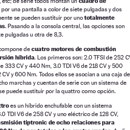
, etc; de serie todos montan un
cuadro de
por una pantalla a color de siete pulgadas y dos
mente se pueden sustituir por uno
totalmente
as
. Pasando a la consola central, las opciones son
te pulgadas u otra de 8,3.
 compone de
cuatro motores de combustión
rsión híbrida
. Los primeros son: 2.0 TFSI de 252 
de 333 CV y 440 Nm, 3.0 TDI V6 de 218 CV y 500
 CV y 600 Nm. Todos ellos se asocian a una caja de
cho marchas y cuentan de serie con un sistema de
se puede sustituir por la quattro como opción.
ttro
es un híbrido enchufable con un sistema
.0 TDI V6 de 258 CV y uno eléctrico de 128 CV,
smisión tiptronic de ocho relaciones para