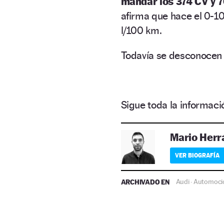
mandar los 374 CV y 7
afirma que hace el 0-10
l/100 km.
Todavía se desconocen 
Sigue toda la informa
Mario Herr
VER BIOGRAFÍA
ARCHIVADO EN
Audi
Automoci
·