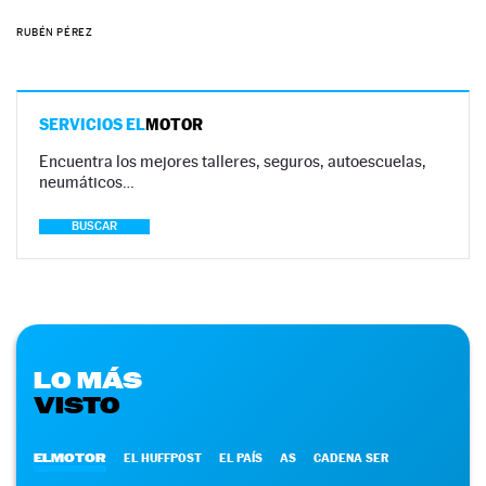
RUBÉN PÉREZ
SERVICIOS EL
MOTOR
Encuentra los mejores talleres, seguros, autoescuelas,
neumáticos…
BUSCAR
LO MÁS
VISTO
ELMOTOR
EL HUFFPOST
EL PAÍS
AS
CADENA SER