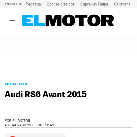
Pegatina
Coches clásicos
Cupra rey Felipe
Caravana lig
ES NOTICIA:
LO ÚLTIMO
¿Conocías esta pegatina de moda?: puede salvar tu coche d
LO ÚLTIMO
¿Conocías esta pegatina de moda?: puede salvar tu coche de
ACTUALIDAD
ELÉCTRICOS
CONDUCIR
PRUEBAS
Saltar
VIRALES
al
ACTUALIDAD
PODCAST
contenido
Audi RS6 Avant 2015
MOTOS
TECNOLOGÍA
SUPERCOCHES
MOTORTV
POR
EL MOTOR
PREMIOS
ACTUALIZADO 25 FEB 16 - 11: 45
SERVICIOS