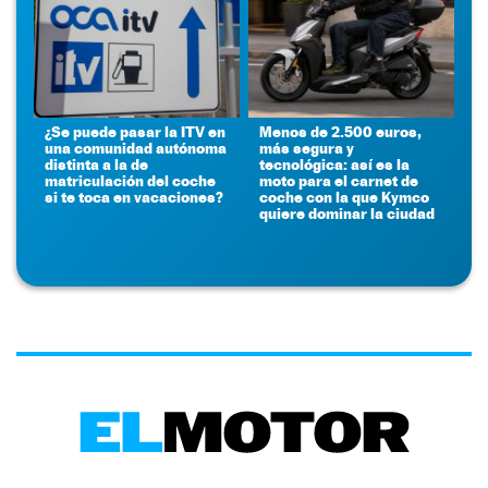
¿Se puede pasar la ITV en
Menos de 2.500 euros,
una comunidad autónoma
más segura y
distinta a la de
tecnológica: así es la
matriculación del coche
moto para el carnet de
si te toca en vacaciones?
coche con la que Kymco
quiere dominar la ciudad