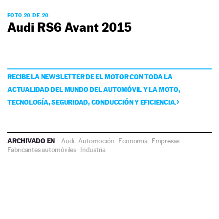
FOTO 20 DE 20
Audi RS6 Avant 2015
RECIBE LA NEWSLETTER DE EL MOTOR CON TODA LA
ACTUALIDAD DEL MUNDO DEL AUTOMÓVIL Y LA MOTO,
TECNOLOGÍA, SEGURIDAD, CONDUCCIÓN Y EFICIENCIA.
ARCHIVADO EN
Audi
·
Automoción
·
Economía
·
Empresas
·
Fabricantes automóviles
·
Industria