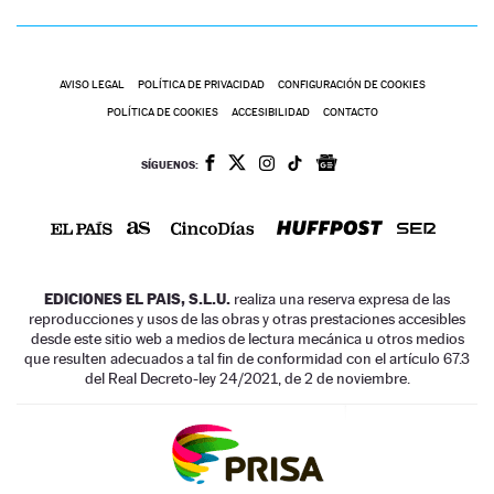
AVISO LEGAL
POLÍTICA DE PRIVACIDAD
CONFIGURACIÓN DE COOKIES
POLÍTICA DE COOKIES
ACCESIBILIDAD
CONTACTO
SÍGUENOS:
EDICIONES EL PAIS, S.L.U.
realiza una reserva expresa de las
reproducciones y usos de las obras y otras prestaciones accesibles
desde este sitio web a medios de lectura mecánica u otros medios
que resulten adecuados a tal fin de conformidad con el artículo 67.3
del Real Decreto-ley 24/2021, de 2 de noviembre.