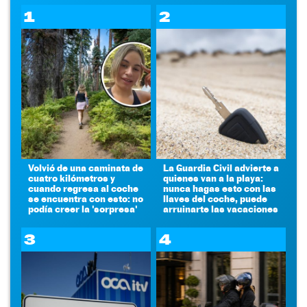
1
2
Volvió de una caminata de
La Guardia Civil advierte a
cuatro kilómetros y
quienes van a la playa:
cuando regresa al coche
nunca hagas esto con las
se encuentra con esto: no
llaves del coche, puede
podía creer la 'sorpresa'
arruinarte las vacaciones
3
4