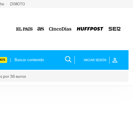
che
ZXMOTO
IOS
INICIAR SESIÓN
os por 36 euros
los niños por 36 euros