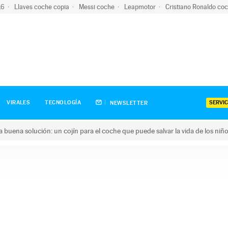
-16
Llaves coche copia
Messi coche
Leapmotor
Cristiano Ronaldo co
SERVIC
VIRALES
TECNOLOGÍA
NEWSLETTER
una buena solución: un cojín para el coche que puede salvar la vida de los niñ
ena solución: un cojín para el coche que puede salvar la vida de 