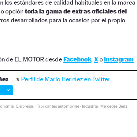
ian los estándares de calidad habituales en la marca
mo opción
toda la gama de extras oficiales del
tros desarrollados para la ocasión por el propio
ción de EL MOTOR desde
Facebook
,
X
o
Instagram
áez
Perfil de Mario Herráez en Twitter
conomía
Empresas
Fabricantes automóviles
Industria
Mercedes Benz
·
·
·
·