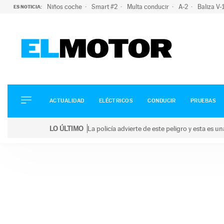
Niños coche
Smart #2
Multa conducir
A-2
Baliza V
ES NOTICIA:
ACTUALIDAD
ELÉCTRICOS
CONDUCIR
ACTUALIDAD
ELÉCTRICOS
CONDUCIR
PRUEBAS
PRUEBAS
Saltar
VIRALES
LO ÚLTIMO
La policía advierte de este peligro y esta es 
al
PODCAST
LO ÚLTIMO
La policía advierte de este peligro y esta es una bu
contenido
MOTOS
TECNOLOGÍA
SUPERCOCHES
MOTORTV
PREMIOS
SERVICIOS