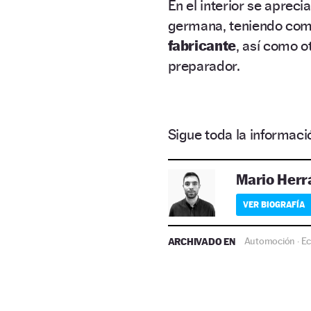
En el interior se aprec
germana, teniendo co
fabricante
, así como o
preparador.
Sigue toda la informa
Mario Herr
VER BIOGRAFÍA
ARCHIVADO EN
Automoción
E
·