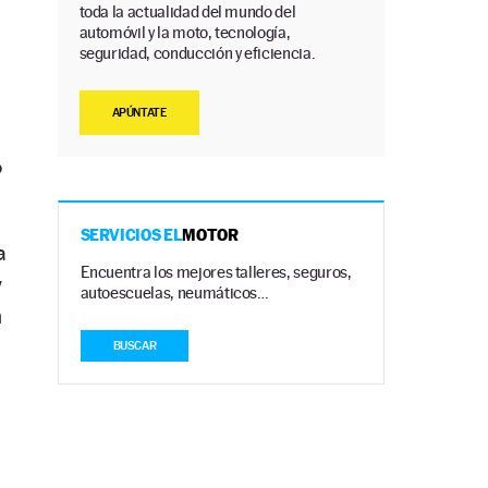
toda la actualidad del mundo del
automóvil y la moto, tecnología,
seguridad, conducción y eficiencia.
APÚNTATE
o
SERVICIOS EL
MOTOR
a
Encuentra los mejores talleres, seguros,
y
autoescuelas, neumáticos…
n
BUSCAR