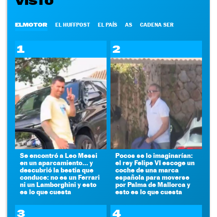
VISTO
ELMOTOR
EL HUFFPOST
EL PAÍS
AS
CADENA SER
1
2
Se encontró a Leo Messi
Pocos se lo imaginarían:
en un aparcamiento... y
el rey Felipe VI escoge un
descubrió la bestia que
coche de una marca
conduce: no es un Ferrari
española para moverse
ni un Lamborghini y esto
por Palma de Mallorca y
es lo que cuesta
esto es lo que cuesta
3
4