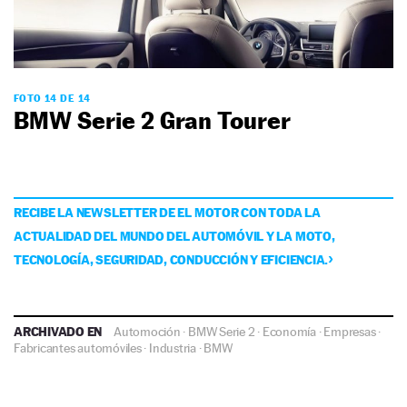
FOTO 14 DE 14
BMW Serie 2 Gran Tourer
RECIBE LA NEWSLETTER DE EL MOTOR CON TODA LA
ACTUALIDAD DEL MUNDO DEL AUTOMÓVIL Y LA MOTO,
TECNOLOGÍA, SEGURIDAD, CONDUCCIÓN Y EFICIENCIA.
ARCHIVADO EN
Automoción
·
BMW Serie 2
·
Economía
·
Empresas
·
Fabricantes automóviles
·
Industria
·
BMW