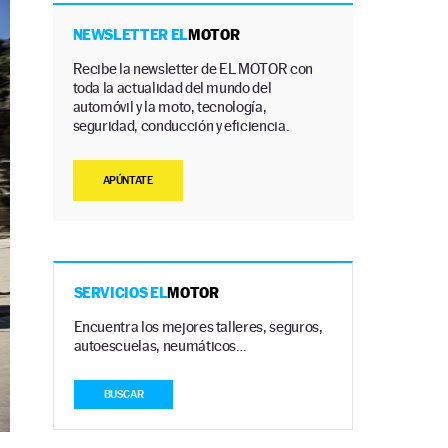
NEWSLETTER EL
MOTOR
Recibe la newsletter de EL MOTOR con
toda la actualidad del mundo del
automóvil y la moto, tecnología,
seguridad, conducción y eficiencia.
APÚNTATE
SERVICIOS EL
MOTOR
Encuentra los mejores talleres, seguros,
autoescuelas, neumáticos…
BUSCAR