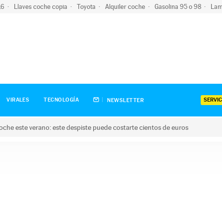
-16
Llaves coche copia
Toyota
Alquiler coche
Gasolina 95 o 98
Lam
SERVIC
VIRALES
TECNOLOGÍA
NEWSLETTER
oche este verano: este despiste puede costarte cientos de euros
este verano: este despiste puede costarte cientos de euros