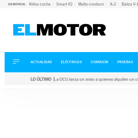
Niños coche
Smart #2
Multa conducir
A-2
Baliza V
ES NOTICIA:
ACTUALIDAD
ELÉCTRICOS
CONDUCIR
ACTUALIDAD
ELÉCTRICOS
CONDUCIR
PRUEBAS
PRUEBAS
Saltar
VIRALES
LO ÚLTIMO
La OCU lanza un aviso a quienes alquilen un c
al
PODCAST
LO ÚLTIMO
La OCU lanza un aviso a quienes alquilen un coche 
contenido
MOTOS
TECNOLOGÍA
SUPERCOCHES
MOTORTV
PREMIOS
SERVICIOS