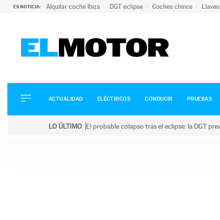
Alquilar coche Ibiza
DGT eclipse
Coches chinos
Llaves
ES NOTICIA:
ACTUALIDAD
ELÉCTRICOS
CONDUCIR
ACTUALIDAD
ELÉCTRICOS
CONDUCIR
PRUEBAS
PRUEBAS
Saltar
VIRALES
LO ÚLTIMO
El probable colapso tras el eclipse: la DGT p
al
PODCAST
LO ÚLTIMO
El probable colapso tras el eclipse: la DGT prevé u
contenido
MOTOS
TECNOLOGÍA
SUPERCOCHES
MOTORTV
PREMIOS
SERVICIOS