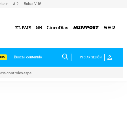
ducir
A-2
Baliza V-16
IOS
INICIAR SESIÓN
ncia controles espe
 y anuncia controles espe