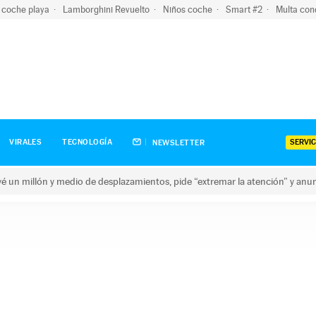
 coche playa
Lamborghini Revuelto
Niños coche
Smart #2
Multa con
SERVIC
VIRALES
TECNOLOGÍA
NEWSLETTER
revé un millón y medio de desplazamientos, pide “extremar la atención” y anu
n millón y medio de desplazamientos, pide “extremar la atención”