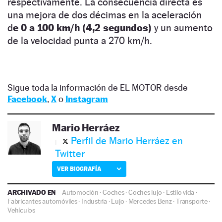
respectivamente. La consecuencia directa es
una mejora de dos décimas en la aceleración
d
e 0 a 100 km/h (4,2 segundos)
y un aumento
de la velocidad punta a 270 km/h.
Sigue toda la información de EL MOTOR desde
Facebook
,
X
o
Instagram
Mario Herráez
Perfil de Mario Herráez en
Twitter
VER BIOGRAFÍA
ARCHIVADO EN
Automoción
·
Coches
·
Coches lujo
·
Estilo vida
·
Fabricantes automóviles
·
Industria
·
Lujo
·
Mercedes Benz
·
Transporte
·
Vehículos