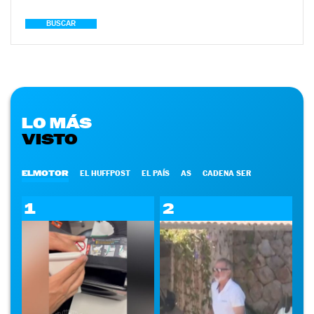
BUSCAR
LO MÁS
VISTO
ELMOTOR
EL HUFFPOST
EL PAÍS
AS
CADENA SER
1
2