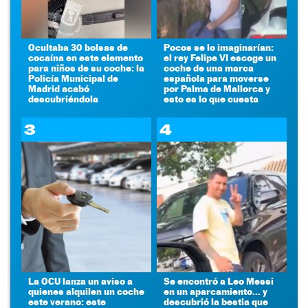
Ocultaba 30 bolsas de
Pocos se lo imaginarían:
cocaína en este elemento
el rey Felipe VI escoge un
para niños de su coche: la
coche de una marca
Policía Municipal de
española para moverse
Madrid acabó
por Palma de Mallorca y
descubriéndola
esto es lo que cuesta
3
4
La OCU lanza un aviso a
Se encontró a Leo Messi
quienes alquilen un coche
en un aparcamiento... y
este verano: este
descubrió la bestia que