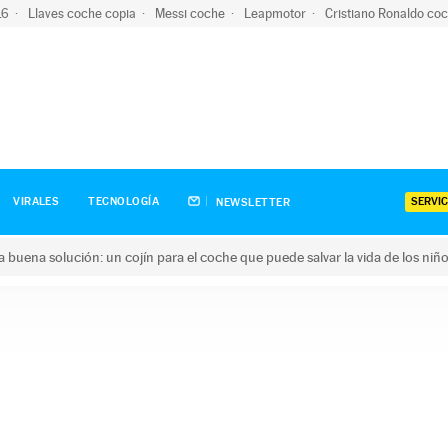
-16
Llaves coche copia
Messi coche
Leapmotor
Cristiano Ronaldo co
SERVIC
VIRALES
TECNOLOGÍA
NEWSLETTER
una buena solución: un cojín para el coche que puede salvar la vida de los niñ
ena solución: un cojín para el coche que puede salvar la vida de 