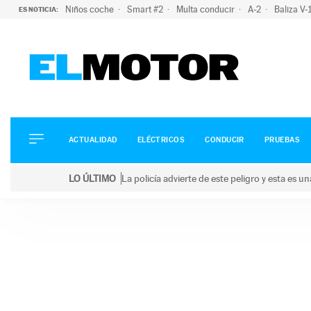
Niños coche
Smart #2
Multa conducir
A-2
Baliza V
ES NOTICIA:
ACTUALIDAD
ELÉCTRICOS
CONDUCIR
ACTUALIDAD
ELÉCTRICOS
CONDUCIR
PRUEBAS
PRUEBAS
Saltar
VIRALES
LO ÚLTIMO
La policía advierte de este peligro y esta es 
al
PODCAST
LO ÚLTIMO
La policía advierte de este peligro y esta es una bu
contenido
MOTOS
TECNOLOGÍA
SUPERCOCHES
MOTORTV
PREMIOS
SERVICIOS