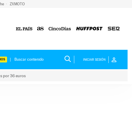
che
ZXMOTO
IOS
INICIAR SESIÓN
os por 36 euros
los niños por 36 euros