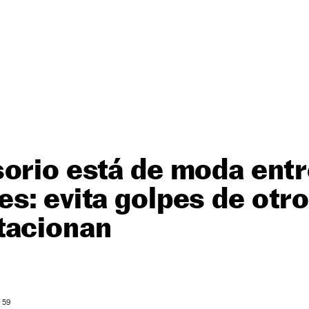
orio está de moda entr
s: evita golpes de otr
tacionan
: 59