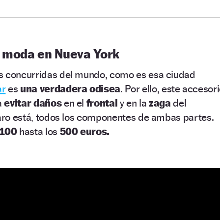
e moda en Nueva York
s concurridas del mundo, como es esa ciudad
ar
es
una verdadera odisea
. Por ello, este accesor
a
evitar daños
en el
frontal
y en la
zaga
del
laro está, todos los componentes de ambas partes.
100
hasta los
500 euros.