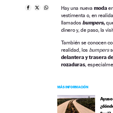
Hay una nueva
moda
en
vestimenta o, en realid
llamados
bumpers
,
que
dinero y, de paso, la visit
También se conocen co
realidad, los
bumpers
delantera y trasera d
rozaduras
, especialme
MÁS INFORMACIÓN
Ayuso 
¿dónde