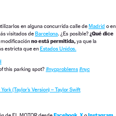
tilizarlos en alguna concurrida calle de
Madrid
o en
más visitados de
Barcelona
. ¿Es posible?
¿Qué dice
 modificación
no está permitida,
ya que la
s estricta que en
Estados Unidos.
d
of this parking spot?
#nycproblems
#nyc
rk (Taylor’s Version) – Taylor Swift
ción de EL MOTOR desde
Facebook
,
X
o
Instagram