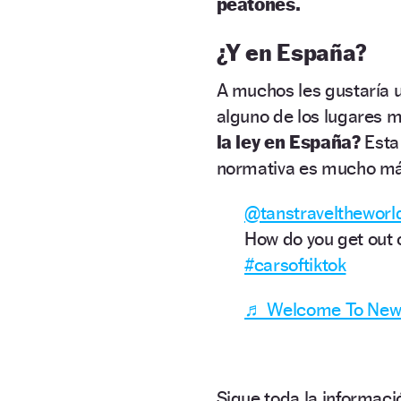
peatones.
¿Y en España?
A muchos les gustaría u
alguno de los lugares 
la ley en España?
Esta
normativa es mucho má
@tanstraveltheworl
How do you get out 
#carsoftiktok
♬ Welcome To New Yo
Sigue toda la informa