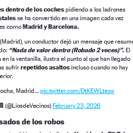
s dentro de los coches
pidiendo a los ladrones
stales
se ha convertido en una imagen cada vez
des como
Madrid y Barcelona.
 (Madrid), un conductor dejó un mensaje que resum
ado:
“Nada de valor dentro (Robado 2 veces)”
.
El
en la ventanilla, ilustra el punto al que han llegado
s sufrir
repetidos asaltos
incluso cuando no hay
erior.
Atocha, Madrid…
pic.twitter.com/DtKEWLtezw
🏢 (@LiosdeVecinos)
February 23, 2026
ados de los robos