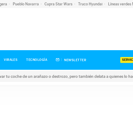
igera
Pueblo Navarra
Cupra Star Wars
Truco Hyundai
Líneas verdes
SERVIC
VIRALES
TECNOLOGÍA
NEWSLETTER
ar tu coche de un arañazo o destrozo, pero también delata a quienes lo h
 coche de un arañazo o destrozo, pero también delata a quienes 