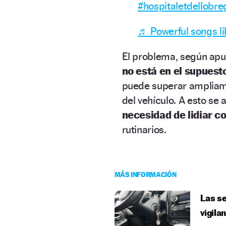
#hospitaletdellobre
♬ Powerful songs li
El problema, según apu
no está en el supuesto
puede superar ampliam
del vehículo. A esto se
necesidad de lidiar c
rutinarios.
MÁS INFORMACIÓN
Las se
vigila