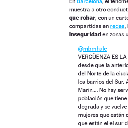
En
Barcelona
, el fenóm
muestra a otro conduct
que robar
, con un car
compartidas en
redes
,
inseguridad
en zonas 
@mbmhale
VERGÜENZA ES LA P
desde que la anteri
del Norte de la ciud
los barrios del Sur.
Marín…. No hay serv
población que tiene
degrada y se vuelve
mujeres que están c
que están el el sur 