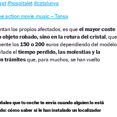
gat
#hospitalet
#catalunya
ke action movie music – Tansa
ntan los propios afectados, es que
el mayor coste
 objeto robado, sino en la rotura del cristal
, que
ente los
150 o 200
euros dependiendo del modelo
 añade el
tiempo perdido, las molestias y la
on trámites
que, para muchos, se han vuelto
ñales que tu coche te envía cuando alguien lo está
ndo: cómo saber si le han instalado un localizador