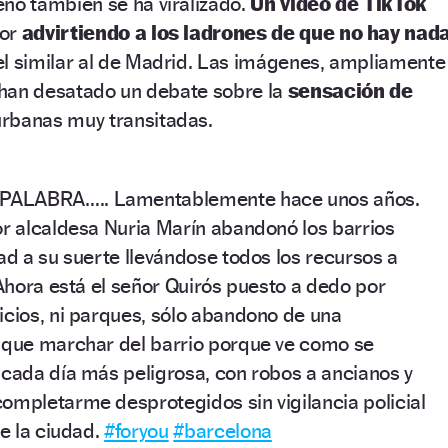
eno también se ha viralizado.
Un vídeo de TikTok
or
advirtiendo a los ladrones de que no hay nad
tel similar al de Madrid. Las imágenes, ampliamente
 han desatado un debate sobre la
sensación de
urbanas muy transitadas.
ALABRA….. Lamentablemente hace unos años.
or alcaldesa Nuria Marín abandonó los barrios
ad a su suerte llevándose todos los recursos a
 Ahora está el señor Quirós puesto a dedo por
icios, ni parques, sólo abandono de una
 que marchar del barrio porque ve como se
 cada día más peligrosa, con robos a ancianos y
ompletarme desprotegidos sin vigilancia policial
de la ciudad.
#foryou
#barcelona