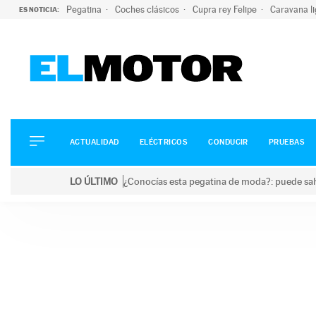
Pegatina
Coches clásicos
Cupra rey Felipe
Caravana l
ES NOTICIA:
ACTUALIDAD
ELÉCTRICOS
CONDUCIR
ACTUALIDAD
ELÉCTRICOS
CONDUCIR
PRUEBAS
PRUEBAS
Saltar
VIRALES
LO ÚLTIMO
¿Conocías esta pegatina de moda?: puede salv
al
PODCAST
LO ÚLTIMO
¿Conocías esta pegatina de moda?: puede salvar tu
contenido
MOTOS
TECNOLOGÍA
SUPERCOCHES
MOTORTV
PREMIOS
SERVICIOS