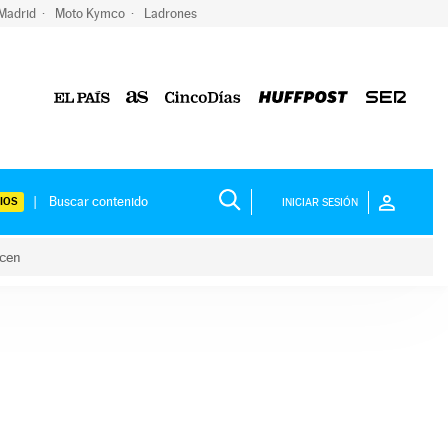
 Madrid
Moto Kymco
Ladrones
IOS
INICIAR SESIÓN
acen
lo hacen