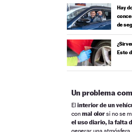
Hay do
conces
de se
¿Sirve
Esto 
Un problema co
El
interior de un vehíc
con
mal olor
si no se 
el uso diario, la falt
generar una atmósfera