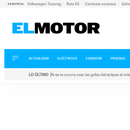
Volkswagen Touareg
Ruta 66
Caminata sorpresa
Gafa
ES NOTICIA:
ACTUALIDAD
ELÉCTRICOS
CONDUCIR
ACTUALIDAD
ELÉCTRICOS
CONDUCIR
PRUEBAS
PRUEBAS
Saltar
VIRALES
LO ÚLTIMO
Ni se te ocurra usar las gafas del eclipse al v
al
PODCAST
LO ÚLTIMO
Ni se te ocurra usar las gafas del eclipse al volant
contenido
MOTOS
TECNOLOGÍA
SUPERCOCHES
MOTORTV
PREMIOS
SERVICIOS