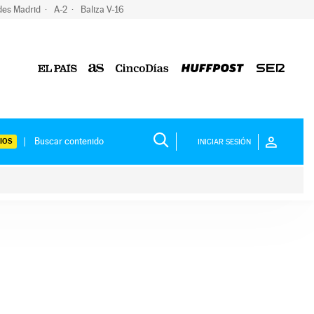
des Madrid
A-2
Baliza V-16
IOS
INICIAR SESIÓN