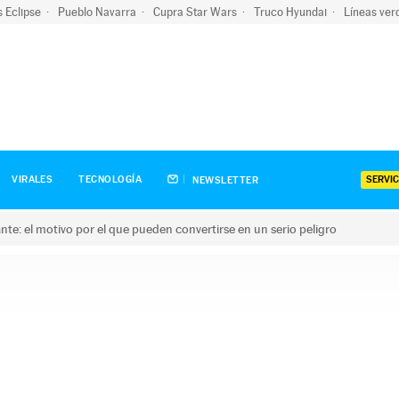
s Eclipse
Pueblo Navarra
Cupra Star Wars
Truco Hyundai
Líneas ver
SERVIC
VIRALES
TECNOLOGÍA
NEWSLETTER
olante: el motivo por el que pueden convertirse en un serio peligro
e: el motivo por el que pueden convertirse en un serio peligro