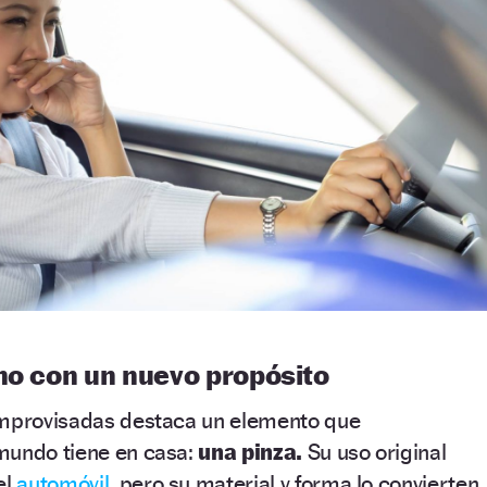
no con un nuevo propósito
improvisadas destaca un elemento que
mundo tiene en casa:
una pinza.
Su uso original
el
automóvil
, pero su material y forma lo convierten