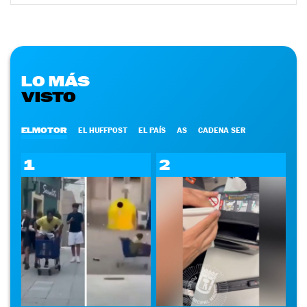
LO MÁS
VISTO
ELMOTOR
EL HUFFPOST
EL PAÍS
AS
CADENA SER
1
2