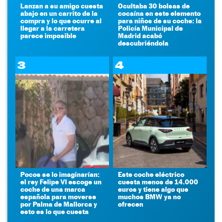
Lanzan a su amigo cuesta
Ocultaba 30 bolsas de
abajo en un carrito de la
cocaína en este elemento
compra y lo que ocurre al
para niños de su coche: la
llegar a la carretera
Policía Municipal de
parece imposible
Madrid acabó
descubriéndola
3
4
Pocos se lo imaginarían:
Este coche eléctrico
el rey Felipe VI escoge un
cuesta menos de 14.000
coche de una marca
euros y tiene algo que
española para moverse
muchos BMW ya no
por Palma de Mallorca y
ofrecen
esto es lo que cuesta