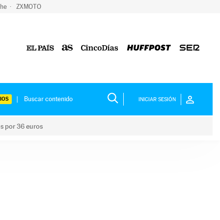
che
ZXMOTO
IOS
INICIAR SESIÓN
os por 36 euros
los niños por 36 euros