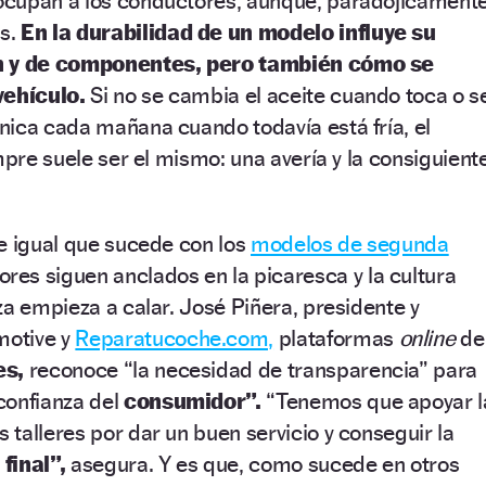
cupan a los conductores, aunque, paradójicamente
s.
En la durabilidad de un modelo influye su
ón y de componentes, pero también cómo se
vehículo.
Si no se cambia el aceite cuando toca o s
nica cada mañana cuando todavía está fría, el
mpre suele ser el mismo: una avería y la consiguient
e igual que sucede con los
modelos de segunda
res siguen anclados en la picaresca y la cultura
za empieza a calar. José Piñera, presidente y
motive y
Reparatucoche.com,
plataformas
online
de
es,
reconoce “la necesidad de transparencia” para
confianza del
consumidor”.
“Tenemos que apoyar l
talleres por dar un buen servicio y conseguir la
 final”,
asegura. Y es que, como sucede en otros