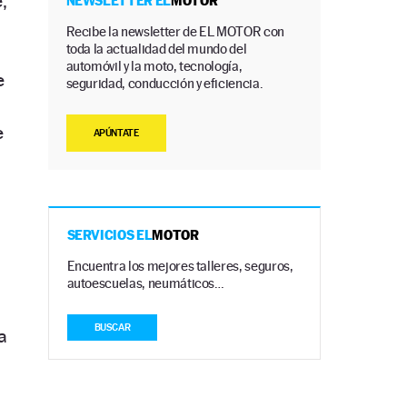
,
NEWSLETTER EL
MOTOR
Recibe la newsletter de EL MOTOR con
toda la actualidad del mundo del
automóvil y la moto, tecnología,
e
seguridad, conducción y eficiencia.
e
APÚNTATE
SERVICIOS EL
MOTOR
Encuentra los mejores talleres, seguros,
autoescuelas, neumáticos…
BUSCAR
a