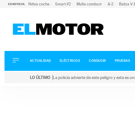
Niños coche
Smart #2
Multa conducir
A-2
Baliza V
ES NOTICIA:
ACTUALIDAD
ELÉCTRICOS
CONDUCIR
ACTUALIDAD
ELÉCTRICOS
CONDUCIR
PRUEBAS
PRUEBAS
Saltar
VIRALES
LO ÚLTIMO
La policía advierte de este peligro y esta es 
al
PODCAST
LO ÚLTIMO
La policía advierte de este peligro y esta es una bu
contenido
MOTOS
TECNOLOGÍA
SUPERCOCHES
MOTORTV
PREMIOS
SERVICIOS