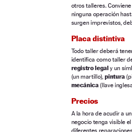
otros talleres. Convien
ninguna operación has
surgen imprevistos, de
Placa distintiva
Todo taller deberá tener
identifica como taller 
registro legal
y un sím
(un martillo),
pintura
(p
mecánica
(llave ingles
Precios
A la hora de acudir a un
negocio tenga visible e
diferentes reparaciones