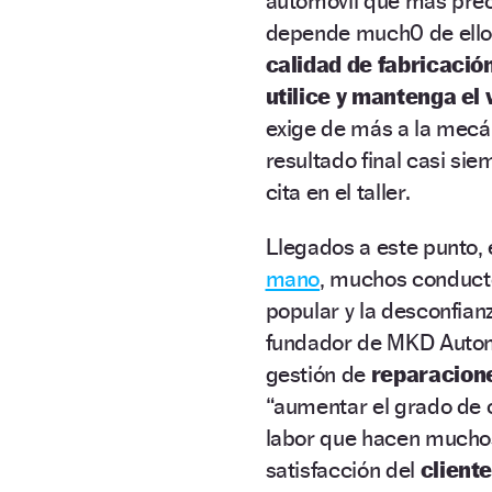
automóvil que más preo
depende much0 de ello
calidad de fabricaci
utilice y mantenga el 
exige de más a la mecá
resultado final casi sie
cita en el taller.
Llegados a este punto, 
mano
, muchos conducto
popular y la desconfian
fundador de MKD Auto
gestión de
reparacion
“aumentar el grado de 
labor que hacen muchos 
satisfacción del
cliente