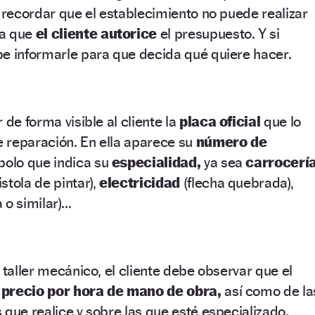
e recordar que el establecimiento no puede realizar
ta que
el cliente autorice
el presupuesto. Y si
be informarle para que decida qué quiere hacer.
 de forma visible al cliente la
placa oficial
que lo
de reparación. En ella aparece su
número de
bolo que indica su
especialidad,
ya sea
carrocerí
istola de pintar),
electricidad
(flecha quebrada),
a o similar)…
 taller mecánico, el cliente debe observar que el
l
precio por hora de mano de obra,
así como de la
 que realice y sobre las que esté especializado.