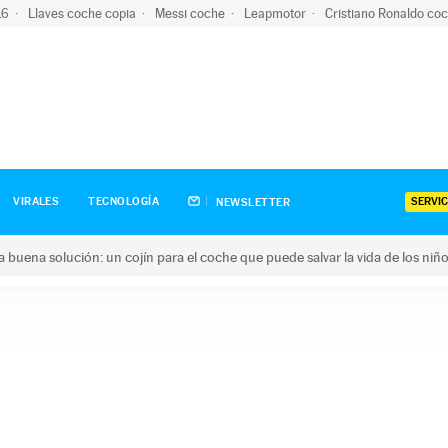
-16
Llaves coche copia
Messi coche
Leapmotor
Cristiano Ronaldo co
SERVIC
VIRALES
TECNOLOGÍA
NEWSLETTER
una buena solución: un cojín para el coche que puede salvar la vida de los niñ
ena solución: un cojín para el coche que puede salvar la vida de 