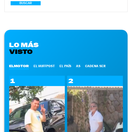
BUSCAR
LO MÁS
VISTO
ELMOTOR
EL HUFFPOST
EL PAÍS
AS
CADENA SER
1
2