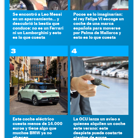
Se encontró a Leo Messi
Pocos se lo imaginarían:
en un aparcamiento... y
el rey Felipe VI escoge un
descubrió la bestia que
coche de una marca
conduce: no es un Ferrari
española para moverse
ni un Lamborghini y esto
por Palma de Mallorca y
es lo que cuesta
esto es lo que cuesta
3
4
Este coche eléctrico
La OCU lanza un aviso a
cuesta menos de 14.000
quienes alquilen un coche
euros y tiene algo que
este verano: este
muchos BMW ya no
despiste puede costarte
ofrecen
cientos de euros