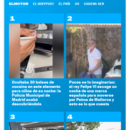
ELMOTOR
EL HUFFPOST
EL PAÍS
AS
CADENA SER
1
2
Ocultaba 30 bolsas de
Pocos se lo imaginarían:
cocaína en este elemento
el rey Felipe VI escoge un
para niños de su coche: la
coche de una marca
Policía Municipal de
española para moverse
Madrid acabó
por Palma de Mallorca y
descubriéndola
esto es lo que cuesta
3
4