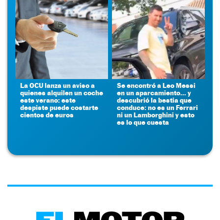
La OCU lanza un aviso a
Se encontró a Leo Messi
quienes alquilen un coche
en un aparcamiento... y
este verano: este
descubrió la bestia que
despiste puede costarte
conduce: no es un Ferrari
cientos de euros
ni un Lamborghini y esto
es lo que cuesta