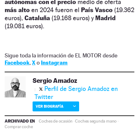
autónomas con el precio
medio de oferta
más alto
en 2024 fueron el
País Vasco
(19.362
euros),
Cataluña
(19.168 euros) y
Madrid
(19.081 euros).
Sigue toda la información de EL MOTOR desde
Facebook
,
X
o
Instagram
Sergio Amadoz
Perfil de Sergio Amadoz en
Twitter
VER BIOGRAFÍA
ARCHIVADO EN
Coches de ocasión
·
Coches segunda mano
·
Comprar coche