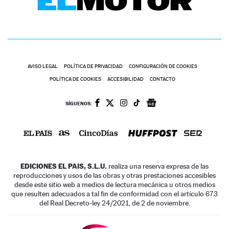
AVISO LEGAL
POLÍTICA DE PRIVACIDAD
CONFIGURACIÓN DE COOKIES
POLÍTICA DE COOKIES
ACCESIBILIDAD
CONTACTO
SÍGUENOS:
EDICIONES EL PAIS, S.L.U.
realiza una reserva expresa de las
reproducciones y usos de las obras y otras prestaciones accesibles
desde este sitio web a medios de lectura mecánica u otros medios
que resulten adecuados a tal fin de conformidad con el artículo 67.3
del Real Decreto-ley 24/2021, de 2 de noviembre.