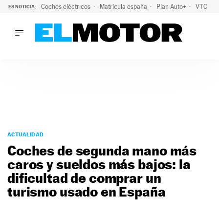
Coches eléctricos
Matrícula españa
Plan Auto+
VTC
ES NOTICIA:
LO ÚLTIMO
La Lista Blanca del Programa Auto+: todos los coches eléct
LO ÚLTIMO
La Lista Blanca del Programa Auto+: todos los coches eléctr
ACTUALIDAD
ELÉCTRICOS
CONDUCIR
PRUEBAS
Saltar
VIRALES
al
ACTUALIDAD
PODCAST
contenido
Coches de segunda mano más
MOTOS
caros y sueldos más bajos: la
TECNOLOGÍA
dificultad de comprar un
SUPERCOCHES
MOTORTV
turismo usado en España
PREMIOS
SERVICIOS