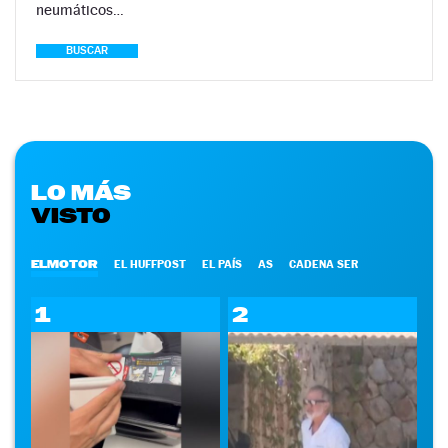
neumáticos…
BUSCAR
LO MÁS
VISTO
ELMOTOR
EL HUFFPOST
EL PAÍS
AS
CADENA SER
1
2