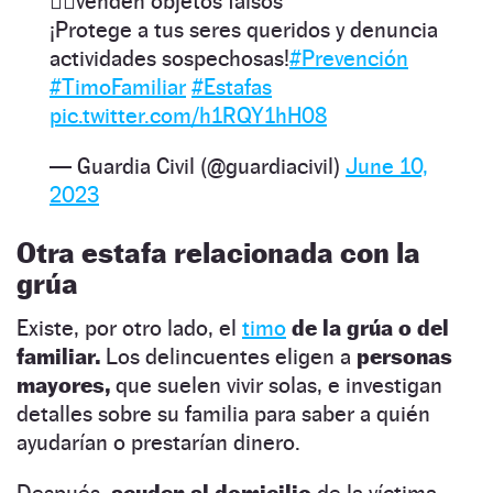
👉🏽venden objetos falsos
¡Protege a tus seres queridos y denuncia
actividades sospechosas!
#Prevención
#TimoFamiliar
#Estafas
pic.twitter.com/h1RQY1hH08
— Guardia Civil (@guardiacivil)
June 10,
2023
Otra estafa relacionada con la
grúa
Existe, por otro lado, el
timo
de la grúa o del
familiar.
Los delincuentes eligen a
personas
mayores,
que suelen vivir solas, e investigan
detalles sobre su familia para saber a quién
ayudarían o prestarían dinero.
Después,
acuden al domicilio
de la víctima