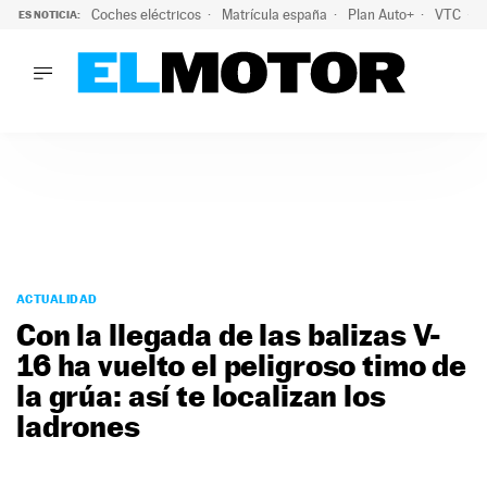
Coches eléctricos
Matrícula españa
Plan Auto+
VTC
ES NOTICIA:
LO ÚLTIMO
La Lista Blanca del Programa Auto+: todos los coches eléct
LO ÚLTIMO
La Lista Blanca del Programa Auto+: todos los coches eléctr
ACTUALIDAD
ELÉCTRICOS
CONDUCIR
PRUEBAS
Saltar
VIRALES
al
ACTUALIDAD
PODCAST
contenido
Con la llegada de las balizas V-
MOTOS
16 ha vuelto el peligroso timo de
TECNOLOGÍA
la grúa: así te localizan los
SUPERCOCHES
MOTORTV
ladrones
PREMIOS
SERVICIOS