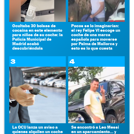
Ocultaba 30 bolsas de
Pocos se lo imaginarían:
cocaína en este elemento
el rey Felipe VI escoge un
para niños de su coche: la
coche de una marca
Policía Municipal de
española para moverse
Madrid acabó
por Palma de Mallorca y
descubriéndola
esto es lo que cuesta
3
4
La OCU lanza un aviso a
Se encontró a Leo Messi
quienes alquilen un coche
en un aparcamiento... y