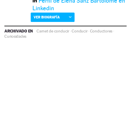
Perfil de Elena Sanz Bartolomé en
Linkedin
VER BIOGRAFÍA
ARCHIVADO EN
Carnet de conducir
·
Conducir
·
Conductores
·
Curiosidades