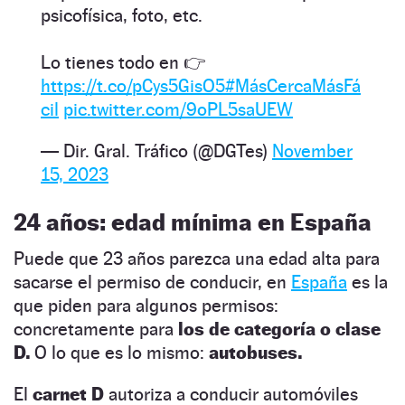
psicofísica, foto, etc.
Lo tienes todo en 👉
https://t.co/pCys5GisO5
#MásCercaMásFá
cil
pic.twitter.com/9oPL5saUEW
— Dir. Gral. Tráfico (@DGTes)
November
15, 2023
24 años: edad mínima en España
Puede que 23 años parezca una edad alta para
sacarse el permiso de conducir, en
España
es la
que piden para algunos permisos:
concretamente para
los de categoría o clase
D.
O lo que es lo mismo:
autobuses.
El
carnet D
autoriza a conducir automóviles