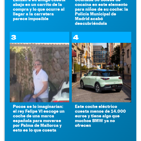
abajo en un carrito de la
cocaína en este elemento
compra y lo que ocurre al
para niños de su coche: la
llegar a la carretera
Policía Municipal de
parece imposible
Madrid acabó
descubriéndola
3
4
Pocos se lo imaginarían:
Este coche eléctrico
el rey Felipe VI escoge un
cuesta menos de 14.000
coche de una marca
euros y tiene algo que
española para moverse
muchos BMW ya no
por Palma de Mallorca y
ofrecen
esto es lo que cuesta