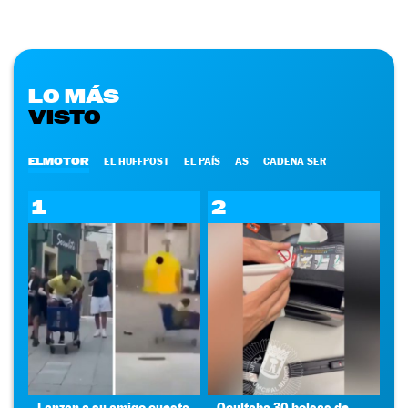
LO MÁS
VISTO
ELMOTOR
EL HUFFPOST
EL PAÍS
AS
CADENA SER
1
2
Lanzan a su amigo cuesta
Ocultaba 30 bolsas de