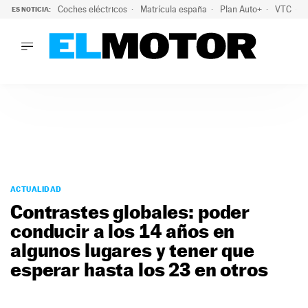
Coches eléctricos
Matrícula españa
Plan Auto+
VTC
ES NOTICIA:
LO ÚLTIMO
La Lista Blanca del Programa Auto+: todos los coches eléct
LO ÚLTIMO
La Lista Blanca del Programa Auto+: todos los coches eléctr
ACTUALIDAD
ELÉCTRICOS
CONDUCIR
PRUEBAS
Saltar
VIRALES
al
ACTUALIDAD
PODCAST
contenido
Contrastes globales: poder
MOTOS
conducir a los 14 años en
TECNOLOGÍA
algunos lugares y tener que
SUPERCOCHES
MOTORTV
esperar hasta los 23 en otros
PREMIOS
SERVICIOS