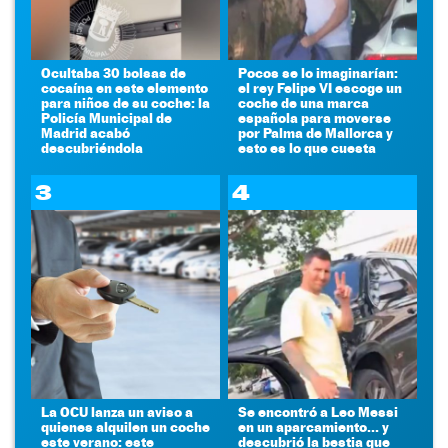
Ocultaba 30 bolsas de
Pocos se lo imaginarían:
cocaína en este elemento
el rey Felipe VI escoge un
para niños de su coche: la
coche de una marca
Policía Municipal de
española para moverse
Madrid acabó
por Palma de Mallorca y
descubriéndola
esto es lo que cuesta
3
4
La OCU lanza un aviso a
Se encontró a Leo Messi
quienes alquilen un coche
en un aparcamiento... y
este verano: este
descubrió la bestia que