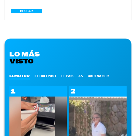
BUSCAR
LO MÁS
VISTO
ELMOTOR
EL HUFFPOST
EL PAÍS
AS
CADENA SER
1
2