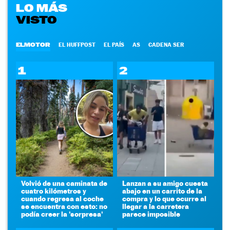
LO MÁS
VISTO
ELMOTOR
EL HUFFPOST
EL PAÍS
AS
CADENA SER
1
2
Volvió de una caminata de
Lanzan a su amigo cuesta
cuatro kilómetros y
abajo en un carrito de la
cuando regresa al coche
compra y lo que ocurre al
se encuentra con esto: no
llegar a la carretera
podía creer la 'sorpresa'
parece imposible