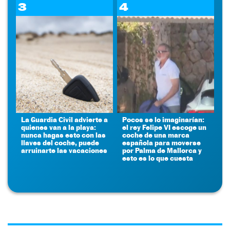
3
4
La Guardia Civil advierte a
Pocos se lo imaginarían:
quienes van a la playa:
el rey Felipe VI escoge un
nunca hagas esto con las
coche de una marca
llaves del coche, puede
española para moverse
arruinarte las vacaciones
por Palma de Mallorca y
esto es lo que cuesta