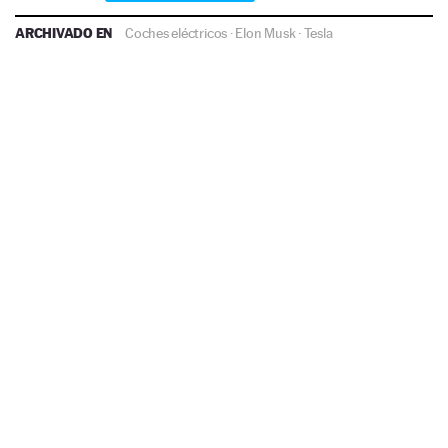
ARCHIVADO EN
Coches eléctricos
·
Elon Musk
·
Tesla