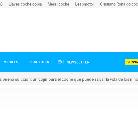
-16
Llaves coche copia
Messi coche
Leapmotor
Cristiano Ronaldo co
SERVIC
VIRALES
TECNOLOGÍA
NEWSLETTER
una buena solución: un cojín para el coche que puede salvar la vida de los niñ
ena solución: un cojín para el coche que puede salvar la vida de 