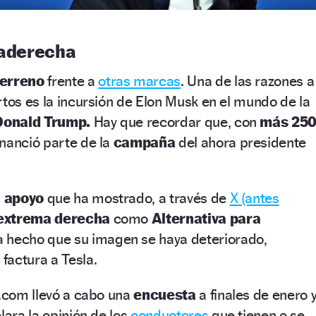
raderecha
terreno
frente a
otras marcas
. Una de las razones a
rtos es la incursión de Elon Musk en el mundo de la
onald Trump.
Hay que recordar que, con
más 25
inanció parte de la
campaña
del ahora presidente
l
apoyo
que ha mostrado, a través de
X (antes
 extrema derecha
como
Alternativa para
a hecho que su imagen se haya deteriorado,
factura a Tesla.
g.com llevó a cabo una
encuesta
a finales de enero 
lara la opinión de los
conductores
que tienen o se