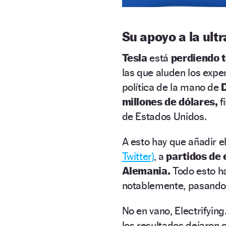
Su apoyo a la ult
Tesla
está
perdiendo 
las que aluden los expe
política de la mano de
D
millones de dólares,
f
de Estados Unidos.
A esto hay que añadir e
Twitter)
, a
partidos de
Alemania.
Todo esto h
notablemente, pasando 
No en vano, Electrifyin
los resultados dejaron c