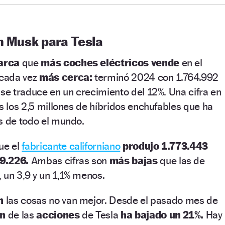
n Musk para Tesla
arca
que
más coches eléctricos vende
en el
 cada vez
más cerca:
terminó 2024 con 1.764.992
 se traduce en un crecimiento del 12%. Una cifra en
os los 2,5 millones de híbridos enchufables que ha
s de todo el mundo.
ue el
fabricante californiano
produjo 1.773.443
9.226.
Ambas cifras son
más bajas
que las de
 un 3,9 y un 1,1% menos.
ón
las cosas no van mejor. Desde el pasado mes de
ón
de las
acciones
de Tesla
ha bajado un 21%.
Hay