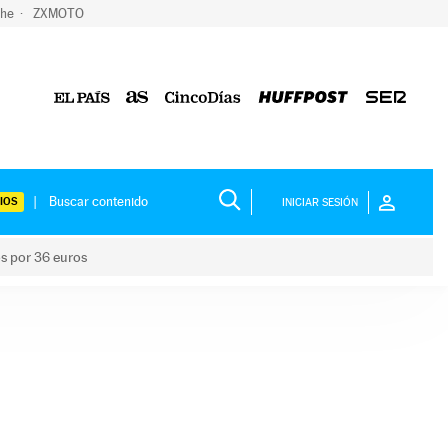
che
ZXMOTO
IOS
INICIAR SESIÓN
os por 36 euros
los niños por 36 euros