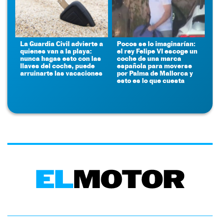
La Guardia Civil advierte a
Pocos se lo imaginarían:
quienes van a la playa:
el rey Felipe VI escoge un
nunca hagas esto con las
coche de una marca
llaves del coche, puede
española para moverse
arruinarte las vacaciones
por Palma de Mallorca y
esto es lo que cuesta