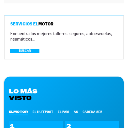
SERVICIOS EL
MOTOR
Encuentra los mejores talleres, seguros, autoescuelas,
neumáticos…
BUSCAR
LO MÁS
VISTO
ELMOTOR
EL HUFFPOST
EL PAÍS
AS
CADENA SER
1
2