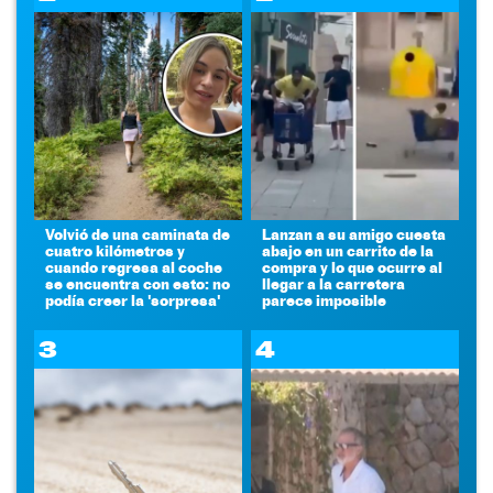
Volvió de una caminata de
Lanzan a su amigo cuesta
cuatro kilómetros y
abajo en un carrito de la
cuando regresa al coche
compra y lo que ocurre al
se encuentra con esto: no
llegar a la carretera
podía creer la 'sorpresa'
parece imposible
3
4