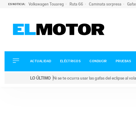
Volkswagen Touareg
Ruta 66
Caminata sorpresa
Gafa
ES NOTICIA:
ACTUALIDAD
ELÉCTRICOS
CONDUCIR
ACTUALIDAD
ELÉCTRICOS
CONDUCIR
PRUEBAS
PRUEBAS
Saltar
VIRALES
LO ÚLTIMO
Ni se te ocurra usar las gafas del eclipse al v
al
PODCAST
LO ÚLTIMO
Ni se te ocurra usar las gafas del eclipse al volant
contenido
MOTOS
TECNOLOGÍA
SUPERCOCHES
MOTORTV
PREMIOS
SERVICIOS