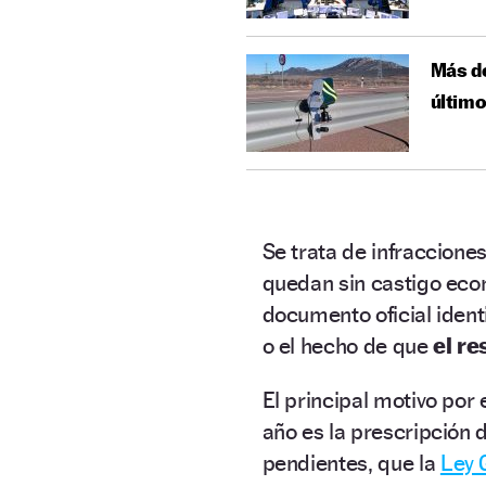
Más de
últim
Se trata de infraccione
quedan sin castigo eco
documento oficial identi
o el hecho de que
el re
El principal motivo por 
año es la prescripción 
pendientes, que la
Ley 