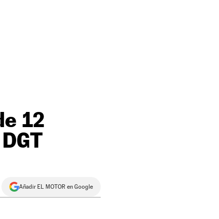
de 12
a DGT
Añadir EL MOTOR en Google