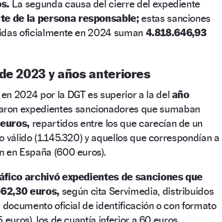
s.
La segunda causa del cierre del expediente
te de la persona responsable;
estas sanciones
uidas oficialmente en 2024 suman
4.818.646,93
 de 2023 y años anteriores
a
en 2024 por la DGT es superior a la del
año
aron expedientes sancionadores que sumaban
 euros,
repartidos entre los que carecían de un
o válido (1.145.320) y aquellos que correspondían a
n en España (600 euros).
áfico archivó expedientes de sanciones que
562,30 euros,
según cita Servimedia, distribuidos
n documento oficial de identificación o con formato
 euros), los de cuantía inferior a 60 euros