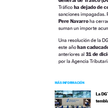
General de Tráfico (
Tráfico
ha dejado de c
sanciones impagadas. Po
Pere Navarro
ha cerra
suman un importe acumu
Una resolución de la D
este año
han caducado
anteriores al
31 de di
por la Agencia Tributar
MÁS INFORMACIÓN
La DGT
tembl