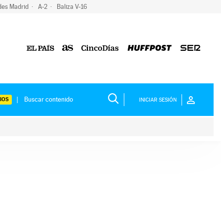
des Madrid
A-2
Baliza V-16
IOS
INICIAR SESIÓN