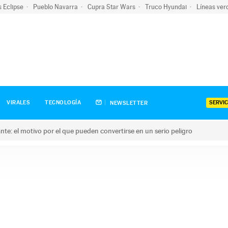
s Eclipse
Pueblo Navarra
Cupra Star Wars
Truco Hyundai
Líneas ver
SERVIC
VIRALES
TECNOLOGÍA
NEWSLETTER
olante: el motivo por el que pueden convertirse en un serio peligro
e: el motivo por el que pueden convertirse en un serio peligro