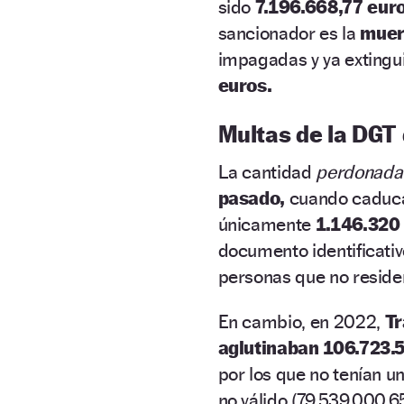
sido
7.196.668,77 euro
sancionador es la
muer
impagadas y ya exting
euros.
Multas de la DGT
La cantidad
perdonad
pasado,
cuando caduc
únicamente
1.146.320
documento identificativ
personas que no reside
En cambio, en 2022,
Tr
aglutinaban 106.723.
por los que no tenían u
no válido (79.539.000,65