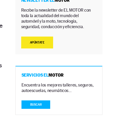
NEWSLETTER EL
MOTOR
Recibe la newsletter de EL MOTOR con
toda la actualidad del mundo del
automóvil y la moto, tecnología,
e
seguridad, conducción y eficiencia.
APÚNTATE
s
SERVICIOS EL
MOTOR
Encuentra los mejores talleres, seguros,
autoescuelas, neumáticos…
BUSCAR