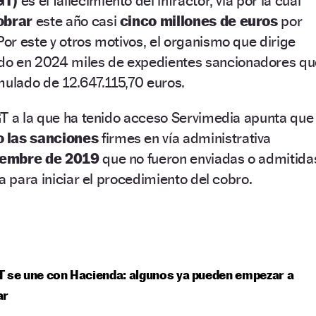
DGT)
es el fallecimiento del infractor, vía por la cual
obrar
este año casi
cinco millones de euros
por
r este y otros motivos, el organismo que dirige
do en 2024 miles de expedientes sancionadores qu
lado de 12.647.115,70 euros.
GT a la que ha tenido acceso Servimedia apunta que
 las sanciones
firmes en vía administrativa
ciembre de 2019
que no fueron enviadas o admitida
ia para iniciar el procedimiento del cobro.
 se une con Hacienda: algunos ya pueden empezar a
ar