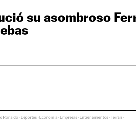
lució su asombroso Fer
bebas
no Ronaldo
Deportes
Economía
Empresas
Entrenamientos
Ferrari
·
·
·
·
·
·