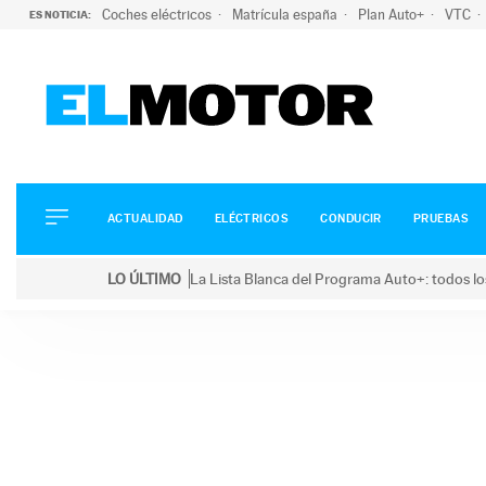
Coches eléctricos
Matrícula españa
Plan Auto+
VTC
ES NOTICIA:
ACTUALIDAD
ELÉCTRICOS
CONDUCIR
ACTUALIDAD
ELÉCTRICOS
CONDUCIR
PRUEBAS
PRUEBAS
Saltar
VIRALES
LO ÚLTIMO
La Lista Blanca del Programa Auto+: todos lo
al
PODCAST
LO ÚLTIMO
La Lista Blanca del Programa Auto+: todos los coc
contenido
MOTOS
TECNOLOGÍA
SUPERCOCHES
MOTORTV
PREMIOS
SERVICIOS