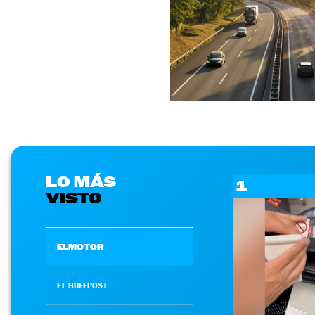
LO MÁS
1
VISTO
ELMOTOR
EL HUFFPOST