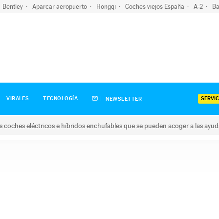
Bentley
Aparcar aeropuerto
Hongqi
Coches viejos España
A-2
Ba
SERVIC
VIRALES
TECNOLOGÍA
NEWSLETTER
s coches eléctricos e híbridos enchufables que se pueden acoger a las ayu
hes eléctricos e híbridos enchufables que se pueden acoger a la